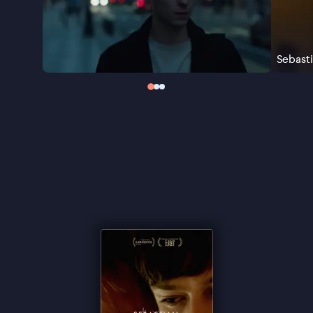
mannelijk sekswerk, maar duikt ook diep in thema’s
als de zoektocht naar roem, de pijn van afwijzing en
de schaamte die we voelen bij het omarmen van
Sebast
wie we werkelijk zijn.
"Indrukwekkende debuut" ★★★★ NRC
"Aangrijpende weergave van een zoektocht naar
inspiratie, intimiteit, en identiteit" ★★★½
Cinemagazine
"Overtuigt met name in de seksscènes. Die zijn
rauw en expliciet, maar gespeend van oordeel en
nergens plastisch" -
de Filmkrant
"Tender, thoughtful sexual odyssey" ★★★★
The
Guardian