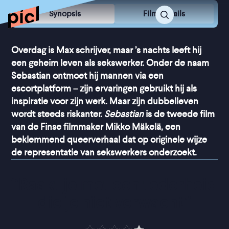
Synopsis
Film Details
Overdag is Max schrijver, maar ’s nachts leeft hij
een geheim leven als sekswerker. Onder de naam
Sebastian ontmoet hij mannen via een
escortplatform – zijn ervaringen gebruikt hij als
inspiratie voor zijn werk. Maar zijn dubbelleven
wordt steeds riskanter.
Sebastian
is de tweede film
van de Finse filmmaker Mikko Mäkelä, een
beklemmend queerverhaal dat op originele wijze
de representatie van sekswerkers onderzoekt.
“
Raakt je met een tederheid 
die je niet verwacht
”