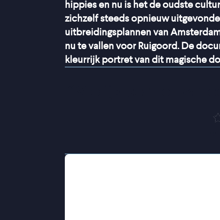
hippies en nu is het de oudste cultu
zichzelf steeds opnieuw uitgevonden
uitbreidingsplannen van Amsterdam. 
nu te vallen voor Ruigoord. De doc
kleurrijk portret van dit magische do
“
Vrolijk portret van 
de
Ruigoord, een dorpje onder de rook
door hippies. Vijftig jaar later is he
een toevluchtsoord voor kunstenaars
verwondering ingeklemd door de hav
bestaan willen vieren hangt de Amst