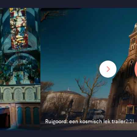
Ruigoord: een kosmisch lek
trailer
2:21