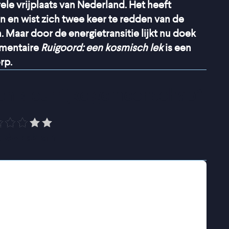
rele vrijplaats van Nederland. Het heeft
 en wist zich twee keer te redden van de
Maar door de energietransitie lijkt nu doek
umentaire
Ruigoord: een kosmisch lek
is een
rp.
een kleurrijke gemeenschap
”
 Volkskrant
 van Amsterdam, werd in jaren 70 gekraakt
t de oudste culturele vrijplaats van Nederland;
, dromers en vrijdenkers, als een oase van
en en industrie. Wanneer ze hun 50-jarig
erdamse energietransitie als een zwarte