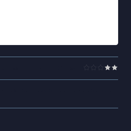
egen olietanks gaan gebruikt worden voor
oor Ruigoord in de gevarenzone komt te
araan de Ruigoorders de magie van het dorp
kkelde kwesties die allemaal opspelen in de
leum.
ken aan het recente Gerlach
”
 een van de bijzonderste plekjes die ons