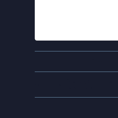
schaduw over het dorp; de nabijgel
opslag voor groene waterstof waard
liggen. Gaat het kosmische lek – wa
toedichten – soelaas bieden? Ingewi
aanloop naar de viering van het jubi
NRC
“
Doet den
“
Aardig portret van
de Filmkrant
land rijk is
”