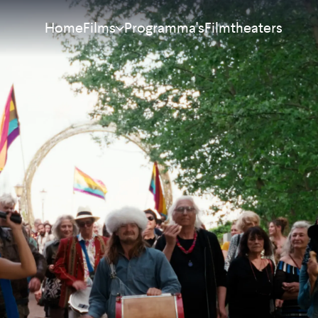
Home
Programma's
Filmtheaters
Films
Meest bekeken
Nieuw
Aanraders
Binnenkort
Alle films