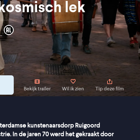
 kosmisch lek
 film is niet ondertiteld
Bekijk trailer
Wil ik zien
Tip deze film
msterdamse kunstenaarsdorp Ruigoord
ie. In de jaren 70 werd het gekraakt door