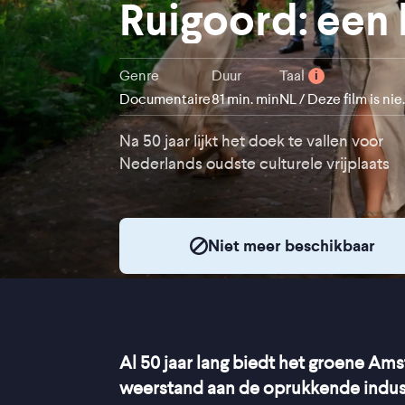
Ruigoord: een
Genre
Duur
Taal
i
Documentaire
81 min. min
NL / Deze
Na 50 jaar lijkt het doek te vallen voor
Nederlands oudste culturele vrijplaats
Niet meer beschikbaar
Al 50 jaar lang biedt het groene A
weerstand aan de oprukkende industr