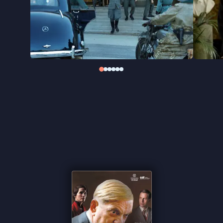
onterecht veroordeeld en sterf onschuldig.”
Quisling – The Final Days
is mede gebaseerd op de
dagboeken van Peder Olson, een pastoor die
Quisling tijdens zijn laatste maanden in de
gevangenis bijstond – een taak die hij met tegenzin
accepteerde.
“Boeiend inkijkje in het brein van een autocratisch
leider” ★★★★ Trouw
“Zorgvuldig opgebouwd drama gedragen
door
Eidsvold”
–
de Filmkrant
“Indringende cinematografie”
★★★★
VPRO
Cinema
“Onder de bezielde regie van Erik Poppe zijn de
acteurs op dreef”
★★★★
Cinemagazine
"Indrukwekkend" ★★★★
InDeBioscoop