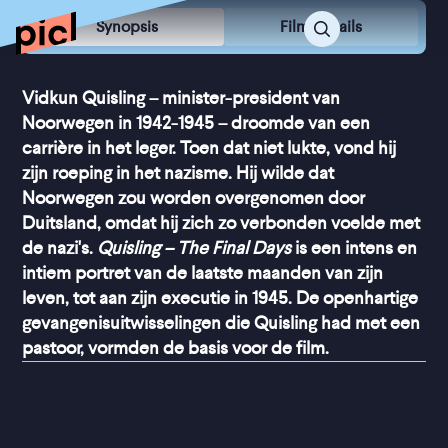
Synopsis
Film Details
Vidkun Quisling – minister-president van
Noorwegen in 1942-1945 – droomde van een
carrière in het leger. Toen dat niet lukte, vond hij
zijn roeping in het nazisme. Hij wilde dat
Noorwegen zou worden overgenomen door
Duitsland, omdat hij zich zo verbonden voelde met
de nazi's.
Quisling – The Final Days
is een intens en
intiem portret van de laatste maanden van zijn
leven, tot aan zijn executie in 1945. De openhartige
gevangenisuitwisselingen die Quisling had met een
pastoor, vormden de basis voor de film.
“
Zeer krachtig geacteerd
”