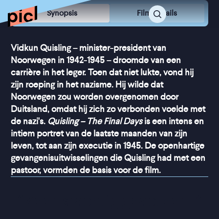
Synopsis
Film Details
Vidkun Quisling – minister-president van
Noorwegen in 1942-1945 – droomde van een
carrière in het leger. Toen dat niet lukte, vond hij
zijn roeping in het nazisme. Hij wilde dat
Noorwegen zou worden overgenomen door
Duitsland, omdat hij zich zo verbonden voelde met
de nazi's.
Quisling – The Final Days
is een intens en
intiem portret van de laatste maanden van zijn
leven, tot aan zijn executie in 1945. De openhartige
gevangenisuitwisselingen die Quisling had met een
pastoor, vormden de basis voor de film.
“
Zeer krachtig geacteerd
”