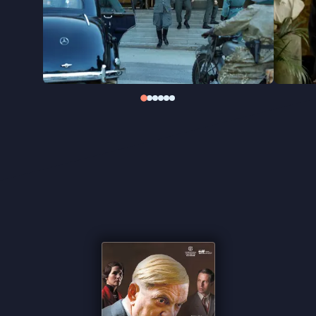
onterecht veroordeeld en sterf onschuldig.”
Quisling – The Final Days
is mede gebaseerd op de
dagboeken van Peder Olson, een pastoor die
Quisling tijdens zijn laatste maanden in de
gevangenis bijstond – een taak die hij met tegenzin
accepteerde.
“Boeiend inkijkje in het brein van een autocratisch
leider” ★★★★ Trouw
“Zorgvuldig opgebouwd drama gedragen
door
Eidsvold”
–
de Filmkrant
“Indringende cinematografie”
★★★★
VPRO
Cinema
“Onder de bezielde regie van Erik Poppe zijn de
acteurs op dreef”
★★★★
Cinemagazine
"Indrukwekkend" ★★★★
InDeBioscoop