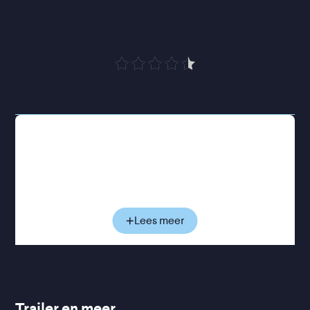
“
Een ijzersterk debuut
”
Cinemagazine
Lucas Brennan werkt als jonge undercoveragent
voor de politie van New York. Zijn taak: mannen
verleiden om ze vervolgens te kunnen arresteren.
Het is een manier om zich binnen het korps te
bewijzen, terwijl niemand weet dat hij zelf al jaren
worstelt met zijn eigen homoseksualiteit. Wanneer
Lees meer
hij Andrew ontmoet - het volgende doelwit in een
politiedossier - lijkt het eerst niet meer dan een
routineklus. Maar langzaam groeit er een verboden
aantrekkingskracht die alles onder druk zet wat
Lucas jarenlang zorgvuldig verborgen heeft
Trailer en meer