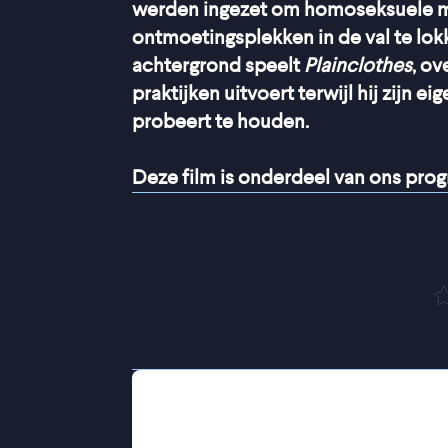
werden ingezet om homoseksuele ma
ontmoetingsplekken in de val te lok
achtergrond speelt
Plainclothes
, o
praktijken uitvoert terwijl hij zijn 
probeert te houden.
Deze film is onderdeel van ons pr
“
Een ijz
Ci
Lucas Brennan werkt als jonge under
taak: mannen verleiden om ze vervol
om zich binnen het korps te bewijzen,