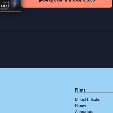
Films
Meest bekeken
Nieuw
Aanraders