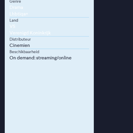
Genre
Drama
Lhbtiqa+
Land
VS
Verenigd Koninkrijk
Distributeur
Cinemien
Beschikbaarheid
On demand: streaming/online