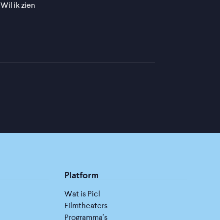
Wil ik zien
Platform
Wat is Picl
Filmtheaters
Programma's