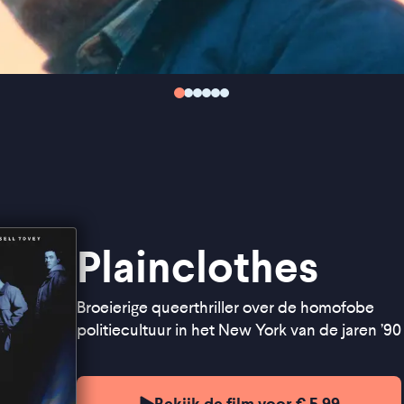
Plainclothes
Broeierige queerthriller over de homofobe
politiecultuur in het New York van de jaren ’90
Bekijk de film voor € 5,99