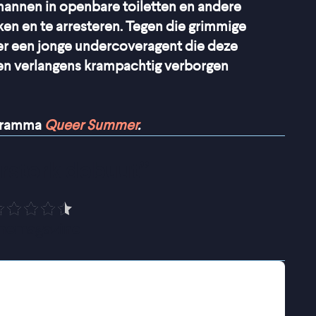
nnen in openbare toiletten en andere
ken en te arresteren. Tegen die grimmige
ver een jonge undercoveragent die deze
eigen verlangens krampachtig verborgen
ogramma
Queer Summer
.
ersterk debuut
”
nemagazine
coveragent voor de politie van New York. Zijn
gens te kunnen arresteren. Het is een manier
 terwijl niemand weet dat hij zelf al jaren