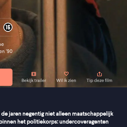
be
en ’90
Bekijk trailer
Wil ik zien
Tip deze film
de jaren negentig niet alleen maatschappelijk
binnen het politiekorps: undercoveragenten