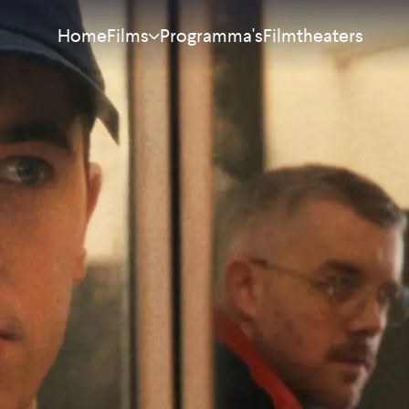
Home
Programma's
Filmtheaters
Films
Meest bekeken
Nieuw
Aanraders
Binnenkort
Alle films