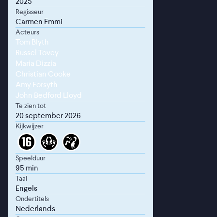
2025
Regisseur
Carmen Emmi
Acteurs
Tom Blyth
Russel Tovey
Maria Dizzia
Christian Cooke
Amy Forsyth
John Bedford Lloyd
Te zien tot
20 september 2026
Kijkwijzer
Speelduur
95 min
Taal
Engels
Ondertitels
Nederlands