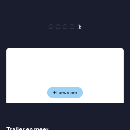
“
Een ijzersterk debuut
”
Cinemagazine
Lucas Brennan werkt als jonge undercoveragent
voor de politie van New York. Zijn taak: mannen
verleiden om ze vervolgens te kunnen arresteren.
Het is een manier om zich binnen het korps te
bewijzen, terwijl niemand weet dat hij zelf al jaren
worstelt met zijn eigen homoseksualiteit. Wanneer
Lees meer
hij Andrew ontmoet - het volgende doelwit in een
politiedossier - lijkt het eerst niet meer dan een
routineklus. Maar langzaam groeit er een verboden
aantrekkingskracht die alles onder druk zet wat
Lucas jarenlang zorgvuldig verborgen heeft
Trailer en meer