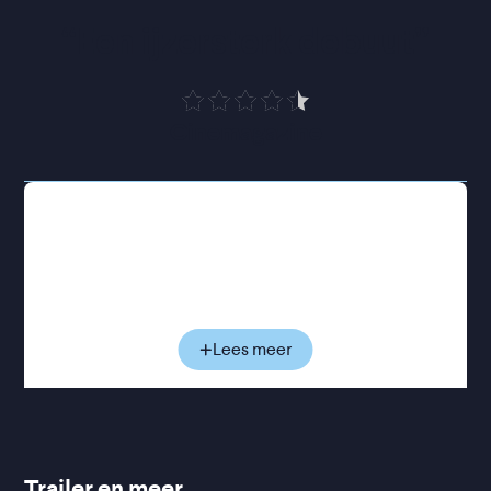
“
Een ijzersterk debuut
”
Cinemagazine
Lucas Brennan werkt als jonge undercoveragent
voor de politie van New York. Zijn taak: mannen
verleiden om ze vervolgens te kunnen arresteren.
Het is een manier om zich binnen het korps te
bewijzen, terwijl niemand weet dat hij zelf al jaren
worstelt met zijn eigen homoseksualiteit. Wanneer
Lees meer
hij Andrew ontmoet - het volgende doelwit in een
politiedossier - lijkt het eerst niet meer dan een
routineklus. Maar langzaam groeit er een verboden
aantrekkingskracht die alles onder druk zet wat
Lucas jarenlang zorgvuldig verborgen heeft
Trailer en meer