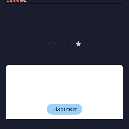
Summer
.
“
Vol slimme observaties 
over relaties
”
NRC
Voor Colin voelt het leven vooral alsof hij er vanaf
de zijlijn naar kijkt. Hij werkt als verkeersagent,
woont nog bij zijn ouders en vindt eigenlijk nergens
aansluiting. De ontmoeting met Ray verandert alles.
Deze zelfverzekerde leider van een queer
bikerclub neemt hem mee in een onbekende
Lees meer
wereld van leer, discipline en duidelijke
machtsverhoudingen. Binnen die wereld ontdekt
Colin niet alleen nieuwe verlangens, maar ook een