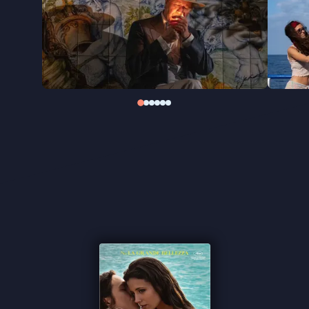
eerste film met een vrouwelijk hoofdpersonage. De
film ging in première op het Filmfestival van Cannes
als onderdeel van de Gouden Palmcompetitie.
"Sorrentino voert je moeiteloos mee in haar
levensverhaal" ★★★★1/2
FilmTotaal
"De plaatjes zijn prachtig, net als actrice Della
Porta" ★★★ VPRO Cinema
"Blijft net lang genoeg na smeulen" ★★★
Cinemagazine