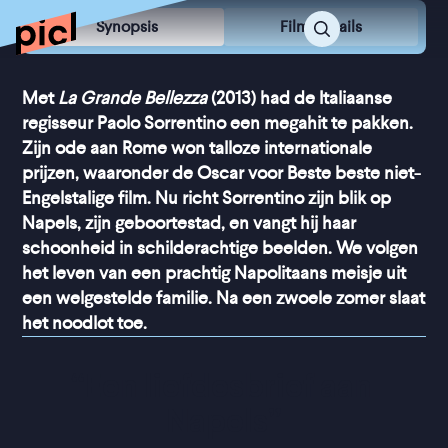
Synopsis
Film Details
Met
La Grande Bellezza
(2013) had de Italiaanse
regisseur Paolo Sorrentino een megahit te pakken.
Zijn ode aan Rome won talloze internationale
prijzen, waaronder de Oscar voor Beste beste niet-
Engelstalige film. Nu richt Sorrentino zijn blik op
Napels, zijn geboortestad, en vangt hij haar
schoonheid in schilderachtige beelden. We volgen
het leven van een prachtig Napolitaans meisje uit
een welgestelde familie. Na een zwoele zomer slaat
het noodlot toe.
“
Een liefdesbrief aan 
Napels
”