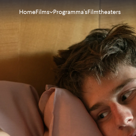
Home
Programma's
Filmtheaters
Films
Meest bekeken
Nieuw
Aanraders
Binnenkort
Alle films