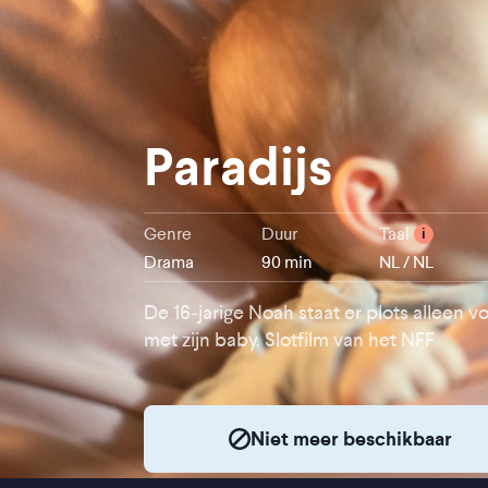
Paradijs
Genre
Duur
Taal
i
Drama
90 min
NL / NL
De 16-jarige Noah staat er plots alleen v
met zijn baby. Slotfilm van het NFF
Niet meer beschikbaar