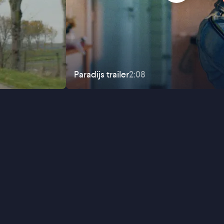
Paradijs
trailer
2:08