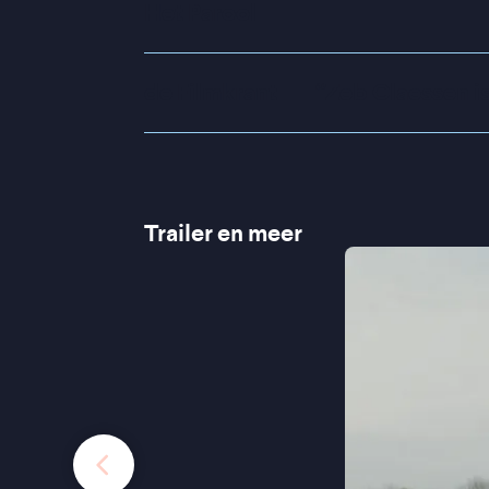
Het Parool
de Filmkrant
“
Zeb Claessen is
Trailer en meer