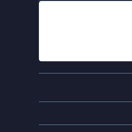
In één klap wordt Noah de volwassen
van zijn verantwoordelijkheid en om 
brommer om met zijn zoontje op zoe
draagzak zet hij koers naar zijn ex
de zoektocht een reis naar verbindi
Regisseur en scenarist Bobbie Koek
puber en als kersverse moeder.
“
Een op realisme g
de Volkskrant
of vet sentiment
”
Trouw