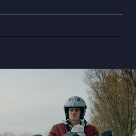
“
Kundig debuut
”
 volstrekt overtuigend als nukkige puber
”