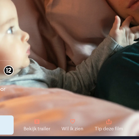
oor
Bekijk trailer
Wil ik zien
Tip deze film