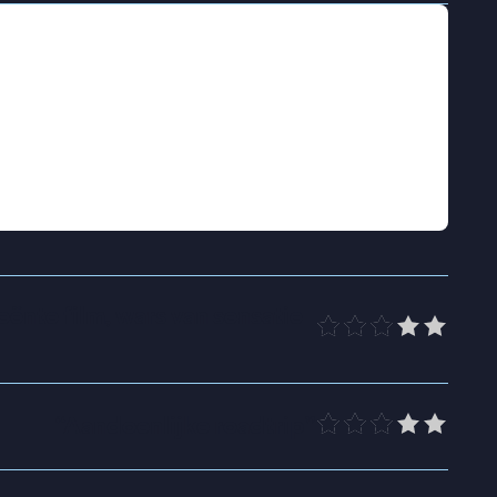
 wereld in geslingerd. Volledig in ontkenning
van zijn probleem af te komen, pakt hij de
k te gaan naar de moeder. Met de baby in de
 om het kind terug te geven. Gaandeweg wordt
ng en vaderschap.
 verwerkte in
Paradijs
haar eigen ervaringen als
eënte film, wars van sensatie
“
Aandoenlijke roadtrip
”