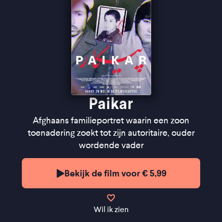
een beeld van de ontworteling van vluchtelingen'' -
de Filmkrant
Paikar
Afghaans familieportret waarin een zoon
toenadering zoekt tot zijn autoritaire, ouder
wordende vader
Bekijk de film voor € 5,99
Wil ik zien