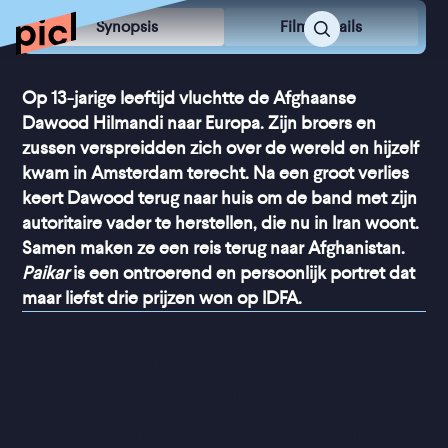
Synopsis
Film Details
Op 13-jarige leeftijd vluchtte de Afghaanse
Dawood Hilmandi naar Europa. Zijn broers en
zussen verspreidden zich over de wereld en hijzelf
kwam in Amsterdam terecht. Na een groot verlies
keert Dawood terug naar huis om de band met zijn
autoritaire vader te herstellen, die nu in Iran woont.
Samen maken ze een reis terug naar Afghanistan.
Paikar
is een ontroerend en persoonlijk portret dat
maar liefst drie prijzen won op IDFA.
“
Met dit intieme portret 
vangt Hilmandi een verhaal 
dat veel groter is dan 