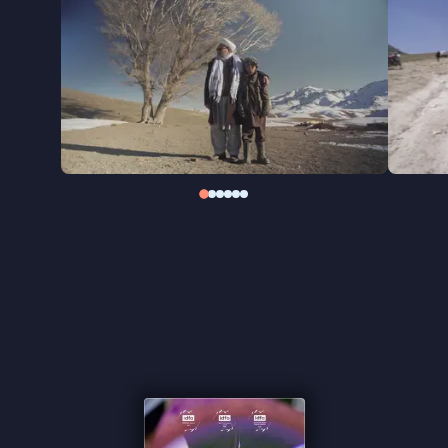
die getekend zijn door geloof en geweld,
ballingschap en terugkeer. Terwijl ze door de ruïnes
van de herinnering lopen, onthult de film lagen van
intergenerationeel trauma, maar ook van
veerkracht en onuitgesproken liefde.
Paikar
, op IDFA bekroond met drie prijzen, is een
persoonlijke zoektocht naar bevrijding én een
universeel verhaal over het overwinnen van
vervreemding. Een film die laat zien hoe, zelfs te
midden van tegenspoed, ruimte kan ontstaan voor
vrijheid, creativiteit en nieuwe verbondenheid.
''In deze fascinerend fragmentarische film haalt het
lot de filmende zoon steeds weer in'' de Volkskrant
''De film begint wat fragmentarisch, maar komt
uiteindelijk tot leven'' ★★★ NRC
''Dit wonderlijke egodocument is een afrekening
met intergenerationeel trauma'' - Het Parool
''Hilmandi schept met dit persoonlijke portret ook