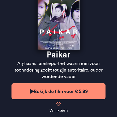
een beeld van de ontworteling van vluchtelingen'' -
de Filmkrant
Paikar
Afghaans familieportret waarin een zoon
toenadering zoekt tot zijn autoritaire, ouder
wordende vader
Bekijk de film voor € 5,99
Wil ik zien