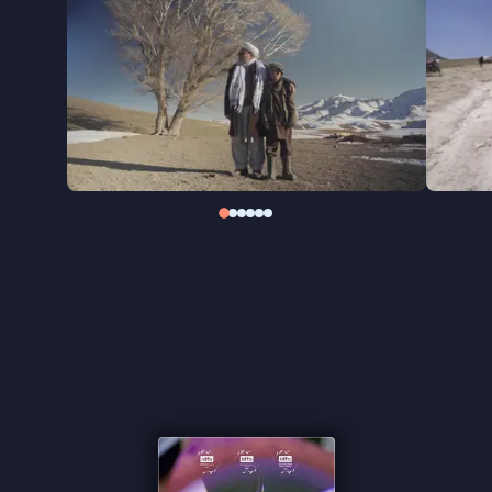
die getekend zijn door geloof en geweld,
ballingschap en terugkeer. Terwijl ze door de ruïnes
van de herinnering lopen, onthult de film lagen van
intergenerationeel trauma, maar ook van
veerkracht en onuitgesproken liefde.
Paikar
, op IDFA bekroond met drie prijzen, is een
persoonlijke zoektocht naar bevrijding én een
universeel verhaal over het overwinnen van
vervreemding. Een film die laat zien hoe, zelfs te
midden van tegenspoed, ruimte kan ontstaan voor
vrijheid, creativiteit en nieuwe verbondenheid.
''In deze fascinerend fragmentarische film haalt het
lot de filmende zoon steeds weer in'' de Volkskrant
''De film begint wat fragmentarisch, maar komt
uiteindelijk tot leven'' ★★★ NRC
''Dit wonderlijke egodocument is een afrekening
met intergenerationeel trauma'' - Het Parool
''Hilmandi schept met dit persoonlijke portret ook