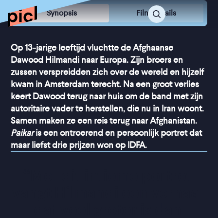
Synopsis
Film Details
Op 13-jarige leeftijd vluchtte de Afghaanse
Dawood Hilmandi naar Europa. Zijn broers en
zussen verspreidden zich over de wereld en hijzelf
kwam in Amsterdam terecht. Na een groot verlies
keert Dawood terug naar huis om de band met zijn
autoritaire vader te herstellen, die nu in Iran woont.
Samen maken ze een reis terug naar Afghanistan.
Paikar
is een ontroerend en persoonlijk portret dat
maar liefst drie prijzen won op IDFA.
“
Met dit intieme portret 
vangt Hilmandi een verhaal 
dat veel groter is dan 