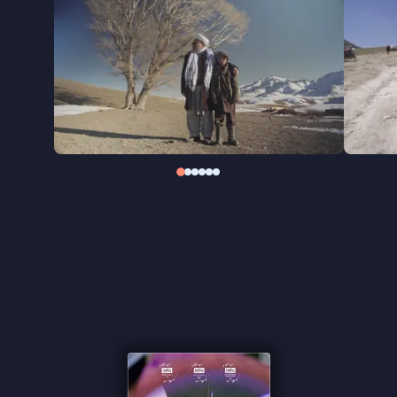
die getekend zijn door geloof en geweld,
ballingschap en terugkeer. Terwijl ze door de ruïnes
van de herinnering lopen, onthult de film lagen van
intergenerationeel trauma, maar ook van
veerkracht en onuitgesproken liefde.
Paikar
, op IDFA bekroond met drie prijzen, is een
persoonlijke zoektocht naar bevrijding én een
universeel verhaal over het overwinnen van
vervreemding. Een film die laat zien hoe, zelfs te
midden van tegenspoed, ruimte kan ontstaan voor
vrijheid, creativiteit en nieuwe verbondenheid.
''In deze fascinerend fragmentarische film haalt het
lot de filmende zoon steeds weer in'' de Volkskrant
''De film begint wat fragmentarisch, maar komt
uiteindelijk tot leven'' ★★★ NRC
''Dit wonderlijke egodocument is een afrekening
met intergenerationeel trauma'' - Het Parool
''Hilmandi schept met dit persoonlijke portret ook