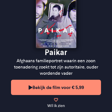
een beeld van de ontworteling van vluchtelingen'' -
de Filmkrant
Paikar
Afghaans familieportret waarin een zoon
toenadering zoekt tot zijn autoritaire, ouder
wordende vader
Bekijk de film voor € 5,99
Wil ik zien