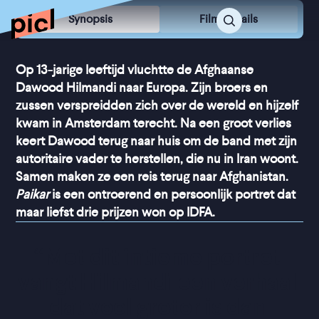
Synopsis
Film Details
Op 13-jarige leeftijd vluchtte de Afghaanse
Dawood Hilmandi naar Europa. Zijn broers en
zussen verspreidden zich over de wereld en hijzelf
kwam in Amsterdam terecht. Na een groot verlies
keert Dawood terug naar huis om de band met zijn
autoritaire vader te herstellen, die nu in Iran woont.
Samen maken ze een reis terug naar Afghanistan.
Paikar
is een ontroerend en persoonlijk portret dat
maar liefst drie prijzen won op IDFA.
“
Met dit intieme portret 
vangt Hilmandi een verhaal 
dat veel groter is dan 