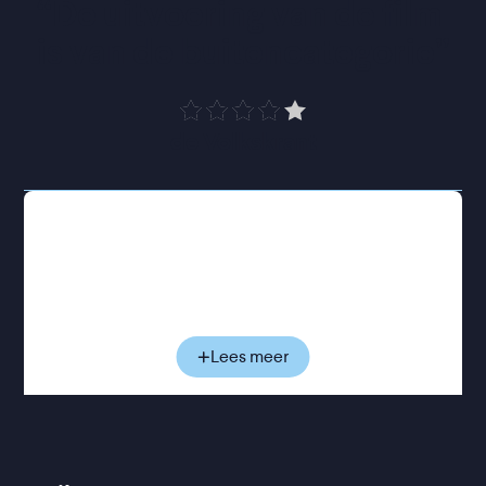
“
De uitvoering van de film 
is van de buitencategorie
”
de Volkskrant
De Joodse Andor woont samen met zijn moeder
Klára in Boedapest. Zijn vader verdween tijdens de
Tweede Wereldoorlog: misschien vermoord,
misschien vermist en nog ergens in leven. Juist die
afwezigheid heeft hem in Andors verbeelding een
bijna mythische status gegeven; die van een
Lees meer
dappere oorlogsheld. Met dat beeld groeit hij op,
totdat er plots een man voor de deur staat die
beweert zijn vader te zijn. Andor weigert hem te
erkennen, en wat volgt is een confronterende strijd
waarin oude wonden langzaam naar de