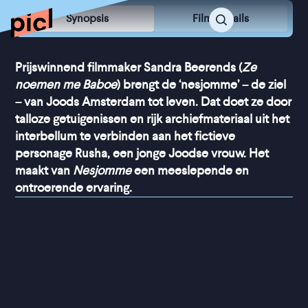
Synopsis
Film Details
Prijswinnend filmmaker Sandra Beerends (
Ze
noemen me Baboe
) brengt de ‘nesjomme’ – de ziel
– van Joods Amsterdam tot leven. Dat doet ze door
talloze getuigenissen en rijk archiefmateriaal uit het
interbellum te verbinden aan het fictieve
personage Rusha, een jonge Joodse vrouw. Het
maakt van
Nesjomme
een meeslepende en
ontroerende ervaring.
“
Brengt de geschiedenis op 
een ontroerende manier 
dichterbij
”