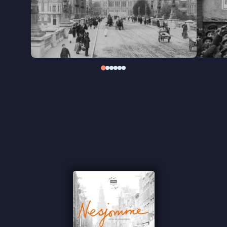
gemeenschap aan Amsterdam. Het optimisme na
de Eerste Wereldoorlog wordt op de proef gesteld
door economische depressie, de opkomst van het
fascisme en de Tweede Wereldoorlog. Tegen deze
achtergrond groeit Rusha uit van een jong meisje
tot een zelfstandige vrouw die haar eigen keuzes
moet maken.