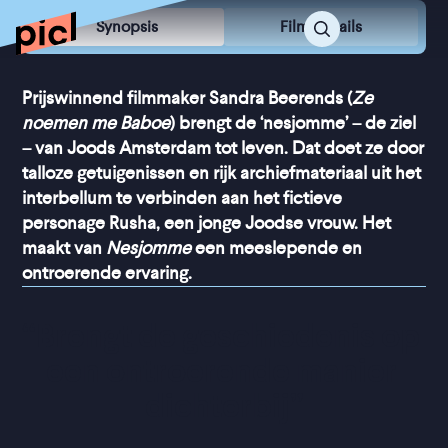
Synopsis
Film Details
Prijswinnend filmmaker Sandra Beerends (
Ze
noemen me Baboe
) brengt de ‘nesjomme’ – de ziel
– van Joods Amsterdam tot leven. Dat doet ze door
talloze getuigenissen en rijk archiefmateriaal uit het
interbellum te verbinden aan het fictieve
personage Rusha, een jonge Joodse vrouw. Het
maakt van
Nesjomme
een meeslepende en
ontroerende ervaring.
“
Brengt de geschiedenis op 
een ontroerende manier 
dichterbij
”