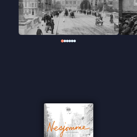
gemeenschap aan Amsterdam. Het optimisme na
de Eerste Wereldoorlog wordt op de proef gesteld
door economische depressie, de opkomst van het
fascisme en de Tweede Wereldoorlog. Tegen deze
achtergrond groeit Rusha uit van een jong meisje
tot een zelfstandige vrouw die haar eigen keuzes
moet maken.