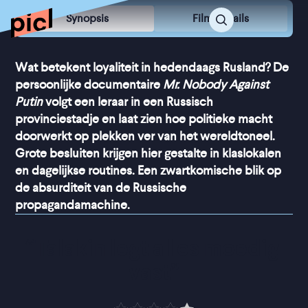
Synopsis
Film Details
Wat betekent loyaliteit in hedendaags Rusland? De
persoonlijke documentaire
Mr. Nobody Against
Putin
volgt een leraar in een Russisch
provinciestadje en laat zien hoe politieke macht
doorwerkt op plekken ver van het wereldtoneel.
Grote besluiten krijgen hier gestalte in klaslokalen
en dagelijkse routines. Een zwartkomische blik op
de absurditeit van de Russische
propagandamachine.
“
Talakin legt alles moedig 
vast
”