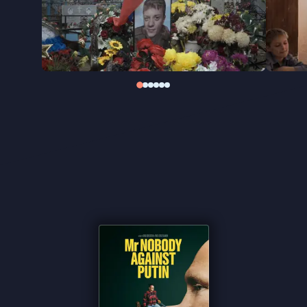
provincie schetst de film een scherpe,
hoogstpersoonlijke blik op vergaande
staatscontrole.
Mr. Nobody Against Putin
won de
Oscar voor Beste Documentaire.
"Een belangrijk én ontroerend tijdsbeeld" ★★★★
NRC
"IJzingwekkende documentaire" ★★★★ Trouw
"Noodzakelijke inkijkje in de mechanismen van een
oorlogsstaat" ★★★★ de Volkskrant
"Prachtige documentaire" ★★★★
Cinemagazine
"Het zijn dappere verzetsdaden, waarvoor je jaren
in de gevangenis kunt belanden. Maar Pasja’s strijd
is fundamenteler" -
de Filmkrant