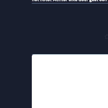
“
Het morsige hotel ade
een vre
de
Deze film is genomineerd voor de G
Mr. K is een rondreizende illusionist 
een Kafkaëske nachtmerrie wanneer 
doorgebracht de uitgang niet kan v
sleuren hem alleen maar dieper de my
geconfronteerd wordt met vreemde 
Mr. K
is de tweede speelfilm van de
Hazekamp Schwab. Het surrealistisc