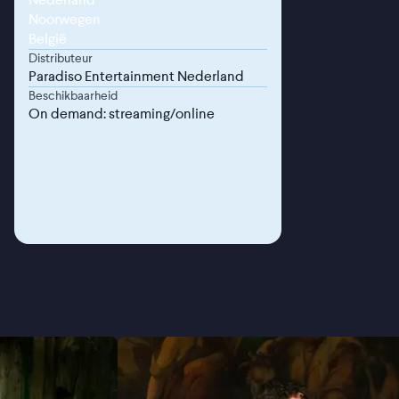
Noorwegen
België
Distributeur
Paradiso Entertainment Nederland
Beschikbaarheid
On demand: streaming/online