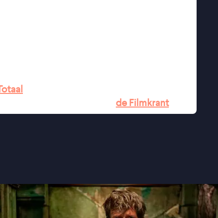
rhalen over ongelukkige personages die zichzelf
omstandigheden tegenkomen. Ook is de
mingen en de hotelnachtmerries van Stanley
t.
drama" ★★★ VPRO Cinema
★★ Trouw
Totaal
 geïllustreerd kinderboek" -
de Filmkrant