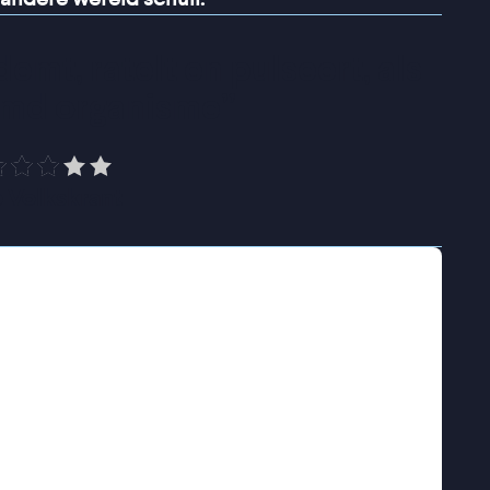
mt, ratelt en pulseert, als 
emd organisme
”
 Volkskrant
ouden Kalf Beste Production Design.
uit het schnabbelcircuit. Hij raakt verstrikt in
hij na een nacht in een hotel te hebben
inden. Zijn verwoede ontsnappingspogingen
sterieuze wereld van het hotel in, waar hij
bewoners en onverklaarbare gebeurtenissen.
 Noors-Nederlandse filmmaker Tallulah
he, prachtig vormgegeven verhaal verwijst op