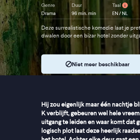
Genre
Duur
Taal
i
Drama
96 min. min
EN / NL
Deze surrealistische komedie laat je pret
dwalen door een bizar hotel zonder uitg
Niet meer beschikbaar
Hij zou eigenlijk maar één nachtje bl
K verblijft, gebeuren wel hele vreem
uitgang te leiden en waar komt dat
logisch plot laat deze heerlijk raad
het hotel. Achter elke deur gaat een