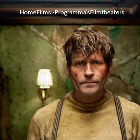
Home
Programma's
Filmtheaters
Films
Meest bekeken
Nieuw
Aanraders
Binnenkort
Alle films