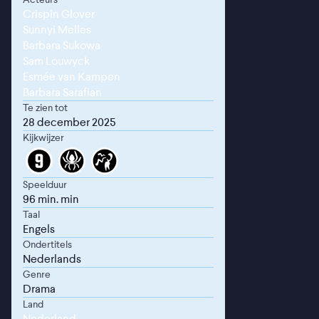
Crispin Glover
Sunnyi Melles
Barbara Sukowa
Sam Louwyck
Esmée van Kampen
Barbara Sarafian
Te zien tot
28 december 2025
Kijkwijzer
Speelduur
96 min. min
Taal
Engels
Ondertitels
Nederlands
Genre
Drama
Land
Nederland