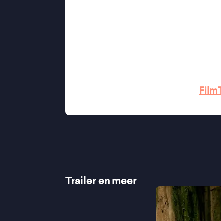
speelse wijze naar Franz Kafka's ve
in steeds vreemdere en sinistere 
vergelijking met Roald Dahl-­verfil
Kubrick en David Lynch snel gemaak
"Weird, ambitieus, existentieel 
"Een heerlijke bizarre wending" ★
"Zeker het kijken waard" ★★★
Film
"Voelt als het bladeren door een rijk
Trailer en meer