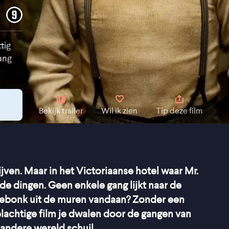
tig
ang
Bekijk trailer
Wil ik zien
Tip deze film
ijven. Maar in het Victoriaanse hotel waar Mr.
de dingen. Geen enkele gang lijkt naar de
 gebonk uit de muren vandaan? Zonder een
selachtige film je dwalen door de gangen van
 andere wereld schuil.