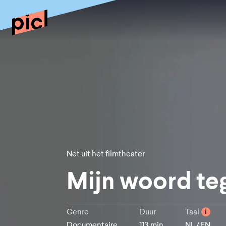
Net uit het filmtheater
Mijn woord te
Genre
Duur
Taal
i
Documentaire
113 min
NL / EN