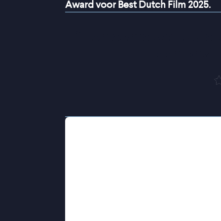
Award voor Best Dutch Film 2025.
“
Een soms wat duiste
een onzi
In een therapeutische setting gaan 
psychiater die buiten beeld blijft. O
personen zelf spreekt, maar dat ook
gesprek. Deze revolutionaire benade
plaats van onderdrukking of ontken
ervaringen uit het verleden doorwe
menselijke geest kan zijn.
Mijn woord tegen het mijne
is een i