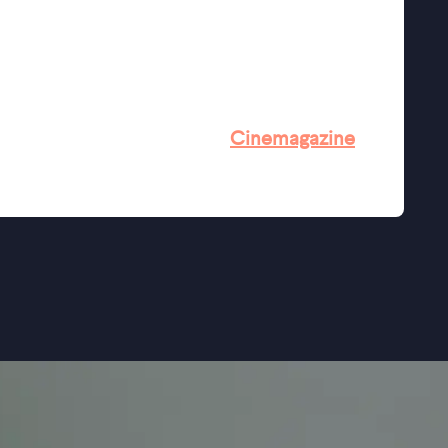
 zich in hun hoofd afspeelt, maar ook over
cceptatie.
rmale mensen'tonen én tegelijkertijd de
benadrukken'' ★★★★ NRC
 menselijke aanpak'' ★★★★
Cinemagazine
 ★★★★ de Volkskrant
duldige observeerder'' ★★★★ Trouw