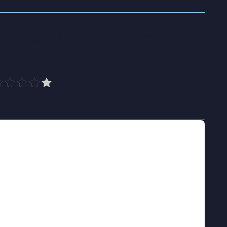
r, maar intiem portret van 
chtbare wereld
”
Trouw
de patiënten het gesprek aan met een
pmerkelijk is dat de psychiater niet alleen de
 hun stemmen een plaats krijgen in het
ring biedt ruimte voor erkenning en begrip in
ning. Gaandeweg wordt zichtbaar hoe
rken in het heden, en hoe complex de
ndringend maar respectvol portret van mensen