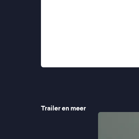
die proberen samen te leven met wat
heling en de geleidelijke weg naar a
''Ooms wil de hoofdpersonen als 'no
constante dreiging van een stem 
''Er ontstaat ruimte voor een meer
''Sober, respectvol en begripvol''
''Maasja Ooms is een uitermate ge
Trailer en meer