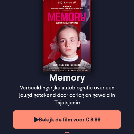
Filmkrant
''A work of staggering power that manages to be
both a high-art achievement and an accessible gut-
punch" ★★★★★
Letterboxd
Memory
Verbeeldingsrijke autobiografie over een
jeugd getekend door oorlog en geweld in
Tsjetsjenië
Bekijk de film voor € 8,99