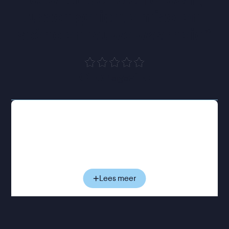
tussen gerichte mise-en-
scène en rauwe waarheid
”
Cinemagazine
Na de scheiding van haar ouders verhuist de jonge
Sandu van de Krim naar haar grootouders in
Grozny. Terwijl de politieke spanningen in
Tsjetsjenië oplopen en de oorlog voelbaar
dichterbij komt, is ook binnenshuis vrede ver te
zoeken. Haar jeugd wordt getekend door angst en
Lees meer
geweld. Jaren later reconstrueert ze die periode
aan de hand van zorgvuldig gecomponeerde
tableaus, autobiografische voice-over en
surrealistische beelden. Speelgoedfiguren, King