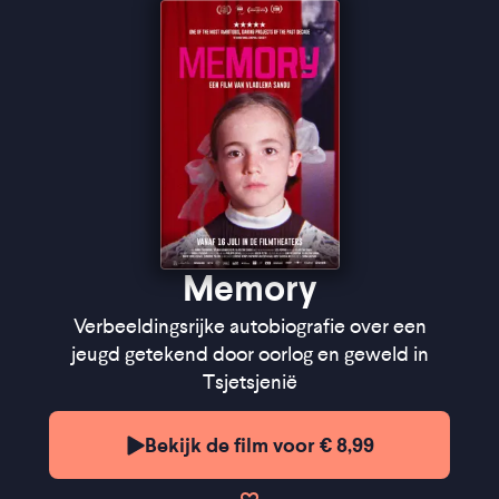
Filmkrant
''A work of staggering power that manages to be
both a high-art achievement and an accessible gut-
punch" ★★★★★
Letterboxd
Memory
Verbeeldingsrijke autobiografie over een
jeugd getekend door oorlog en geweld in
Tsjetsjenië
Bekijk de film voor € 8,99