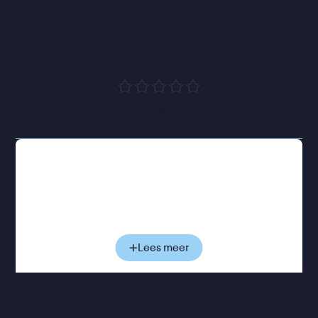
tussen gerichte mise-en-
scène en rauwe waarheid
”
Cinemagazine
Na de scheiding van haar ouders verhuist de jonge
Sandu van de Krim naar haar grootouders in
Grozny. Terwijl de politieke spanningen in
Tsjetsjenië oplopen en de oorlog voelbaar
dichterbij komt, is ook binnenshuis vrede ver te
zoeken. Haar jeugd wordt getekend door angst en
Lees meer
geweld. Jaren later reconstrueert ze die periode
aan de hand van zorgvuldig gecomponeerde
tableaus, autobiografische voice-over en
surrealistische beelden. Speelgoedfiguren, King