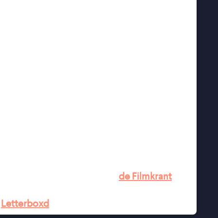
g gecomponeerde tableaus, autobiografische
en. Speelgoedfiguren, King Kong als
iek uit de jaren negentig vloeien samen met
iegeschiedenis en een oorlog die nooit echt
 dat oorlog veel meer verwoest dan
gen, families en generaties worden erdoor
fictie en documentaire stelt ze uiteindelijk
eek je een erfenis van geweld die van
gegeven?
ssie'' ★★★★ de Volkskrant
uit haar kinderlijke perspectief en
 zij als volwassene weet.'' -
de Filmkrant
anages to be both a high-art achievement and
★
Letterboxd