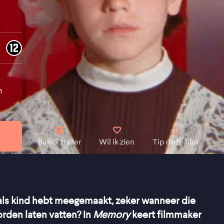
n
n
Bekijk trailer
Wil ik zien
Tip deze film
e als kind hebt meegemaakt, zeker wanneer die
orden laten vatten? In
Memory
keert filmmaker