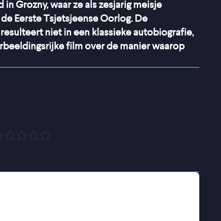
 in Grozny, waar ze als zesjarig meisje
de Eerste Tsjetsjeense Oorlog. De
resulteert niet in een klassieke autobiografie,
erbeeldingsrijke film over de manier waarop
structie en droom, tussen 
scène en rauwe waarheid
”
nemagazine
huist de jonge Sandu van de Krim naar haar
litieke spanningen in Tsjetsjenië oplopen en
is ook binnenshuis vrede ver te zoeken. Haar
geweld. Jaren later reconstrueert ze die