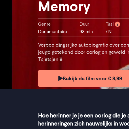
Memory
Genre
Duur
Taal
i
Documentaire
98 min
/ NL
Verbeeldingsrijke autobiografie over ee
jeugd getekend door oorlog en geweld i
Tsjetsjenië
Bekijk de film voor € 8,99
Hoe herinner je je een oorlog die j
herinneringen zich nauwelijks in wo