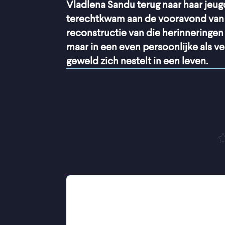
Vladlena Sandu terug naar haar jeugd
terechtkwam aan de vooravond van 
reconstructie van die herinneringen 
maar in een even persoonlijke als v
geweld zich nestelt in een leven.
“
Zweeft tussen recon
gerichte mise-en-
Ci
Na de scheiding van haar ouders ver
grootouders in Grozny. Terwijl de po
de oorlog voelbaar dichterbij komt, 
jeugd wordt getekend door angst en 