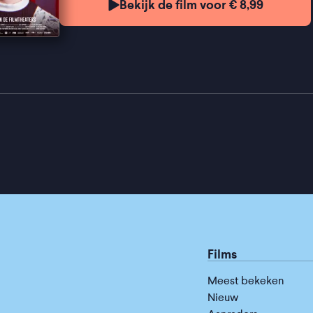
Bekijk de film voor € 8,99
Films
Meest bekeken
Nieuw