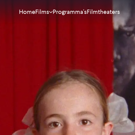
Home
Programma's
Filmtheaters
Films
Meest bekeken
Nieuw
Aanraders
Binnenkort
Alle films