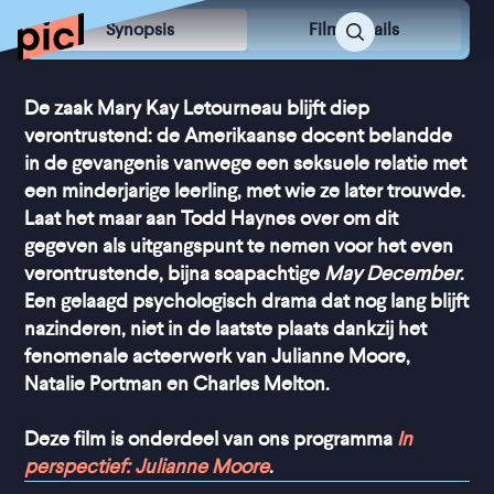
Synopsis
Film Details
De zaak Mary Kay Letourneau blijft diep
verontrustend: de Amerikaanse docent belandde
in de gevangenis vanwege een seksuele relatie met
een minderjarige leerling, met wie ze later trouwde.
Laat het maar aan Todd Haynes over om dit
gegeven als uitgangspunt te nemen voor het even
verontrustende, bijna soapachtige
May December
.
Een gelaagd psychologisch drama dat nog lang blijft
nazinderen, niet in de laatste plaats dankzij het
fenomenale acteerwerk van Julianne Moore,
Natalie Portman en Charles Melton.
Deze film is onderdeel van ons programma
In
perspectief: Julianne Moore
.