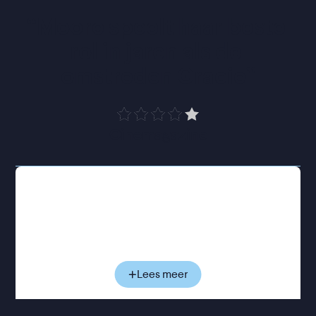
“
Moore speelt haar beste 
rol in jaren als de 
omstreden Gracie
”
Cinemagazine
Gracie en Joe leiden ogenschijnlijk een rustig
suburban gezinsleven. Toch hangt er een schaduw
over hun huwelijk: Gracie is ruim twintig jaar ouder
dan Joe, en hun relatie begon toen hij pas dertien
was. Na haar gevangenisstraf bleven de twee
samen en stichtten ze een gezin, maar de
Lees meer
buitenwereld bleef hen nooit met rust laten.
Wanneer actrice Elizabeth zich bij het gezin voegt