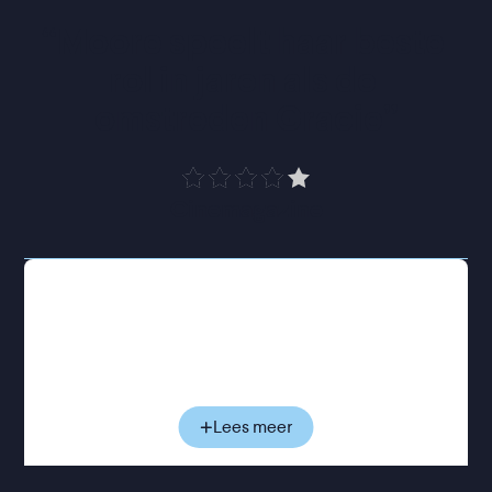
“
Moore speelt haar beste 
rol in jaren als de 
omstreden Gracie
”
Cinemagazine
Gracie en Joe leiden ogenschijnlijk een rustig
suburban gezinsleven. Toch hangt er een schaduw
over hun huwelijk: Gracie is ruim twintig jaar ouder
dan Joe, en hun relatie begon toen hij pas dertien
was. Na haar gevangenisstraf bleven de twee
samen en stichtten ze een gezin, maar de
Lees meer
buitenwereld bleef hen nooit met rust laten.
Wanneer actrice Elizabeth zich bij het gezin voegt