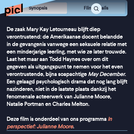
Synopsis
Film Details
De zaak Mary Kay Letourneau blijft diep
verontrustend: de Amerikaanse docent belandde
in de gevangenis vanwege een seksuele relatie met
een minderjarige leerling, met wie ze later trouwde.
Laat het maar aan Todd Haynes over om dit
gegeven als uitgangspunt te nemen voor het even
verontrustende, bijna soapachtige
May December
.
Een gelaagd psychologisch drama dat nog lang blijft
nazinderen, niet in de laatste plaats dankzij het
fenomenale acteerwerk van Julianne Moore,
Natalie Portman en Charles Melton.
Deze film is onderdeel van ons programma
In
perspectief: Julianne Moore
.