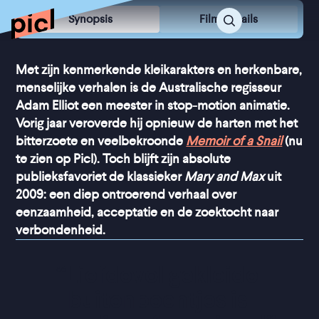
Synopsis
Film Details
Met zijn kenmerkende kleikarakters en herkenbare,
menselijke verhalen is de Australische regisseur
Adam Elliot een meester in stop-motion animatie.
Vorig jaar veroverde hij opnieuw de harten met het
bitterzoete en veelbekroonde
Memoir of a Snail
(nu
te zien op Picl). Toch blijft zijn absolute
publieksfavoriet de klassieker
Mary and Max
uit
2009: een diep ontroerend verhaal over
eenzaamheid, acceptatie en de zoektocht naar
verbondenheid.
“
Liefdevol gekleide 
buitenbeentjes is 