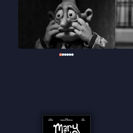
tot een bijzondere vriendschap tussen twee
zielsverwanten die elkaar onvoorwaardelijk
accepteren.
De stemmen van Toni Collette (Mary) en Philip
Seymour Hoffman (Max) brengen de
kleipersonages overtuigend tot leven.
Mary and
Max
opende het Sundance Film Festival in 2009 en
werd overladen met prijzen. Adam Elliot won
eerder een Oscar voor zijn korte film
Harvie
Krumpet
(2003) en kreeg in 2024 een
Oscarnominatie voor
Memoir of a Snail
.
"Meesterlijke stop-motionfilm"
★★★★★ NRC
"Een ontroerende menselijke ode aan de
vriendschap" ★★★★ VPRO Cinema
"Prachtige kleianimatie over penvriendschap
tussen twee dolende zielen" - Het Parool