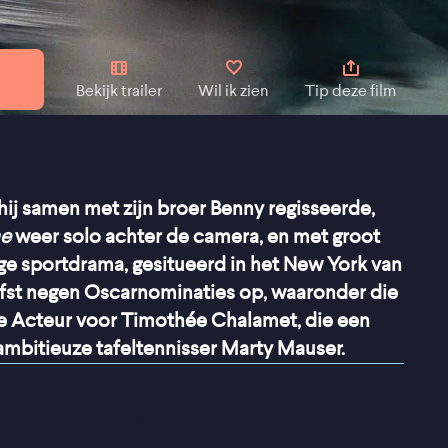
Bekijk trailer
Wil ik zien
Tip deze film
 hij samen met zijn broer Benny regisseerde,
me
weer solo achter de camera, en met groot
ge sportdrama, gesitueerd in het New York van
liefst negen Oscarnominaties op, waaronder die
te Acteur voor Timothée Chalamet, die een
 ambitieuze tafeltennisser Marty Mauser.
 dan tafeltennis
”