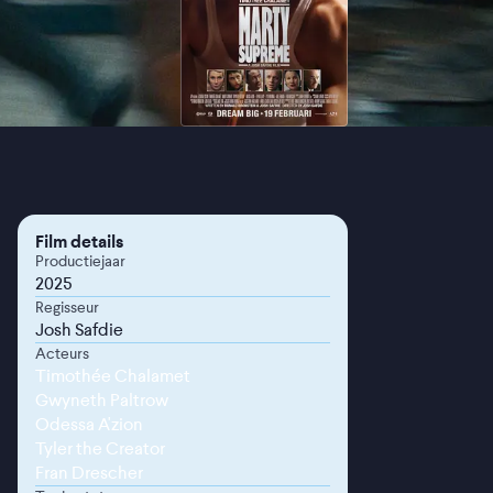
Film details
Productiejaar
2025
Regisseur
Josh Safdie
Acteurs
Timothée Chalamet
Gwyneth Paltrow
Odessa A'zion
Tyler the Creator
Fran Drescher