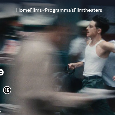
Home
Programma's
Filmtheaters
Films
Meest bekeken
Nieuw
Aanraders
e
Binnenkort
Alle films
n