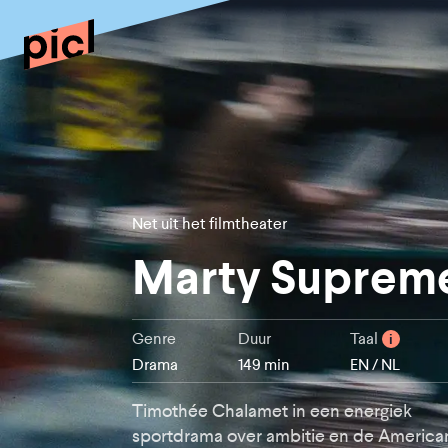
Net uit het filmtheater
Marty Suprem
Genre
Duur
Taal
i
Drama
149 min
EN / NL
Timothée Chalamet in een energiek
sportdrama over ambitie en de America