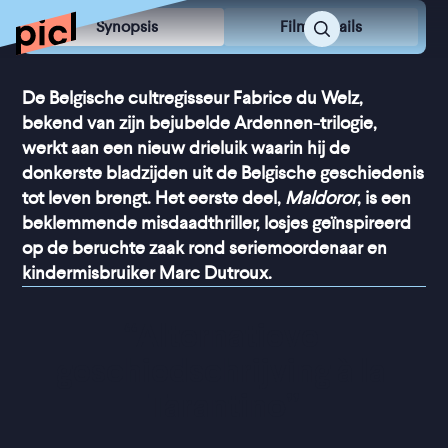
Synopsis
Film Details
De Belgische cultregisseur Fabrice du Welz,
bekend van zijn bejubelde Ardennen-trilogie,
werkt aan een nieuw drieluik waarin hij de
donkerste bladzijden uit de Belgische geschiedenis
tot leven brengt. Het eerste deel,
Maldoror
, is een
beklemmende misdaadthriller, losjes geïnspireerd
op de beruchte zaak rond seriemoordenaar en
kindermisbruiker Marc Dutroux.
“
Alternatieve 
geschiedschrijving à la 
Tarantino
”