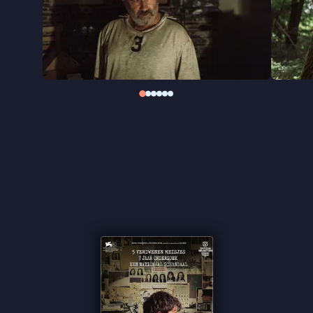
geschiedenis belichten: één over het Belgische
koloniale verleden in Congo en één over de
nazicollaboratie.
“Maldoror schetst een ontluisterend beeld van een
disfunctioneel politieapparaat” ★★★ de
Volkskrant
“Een fictieve thriller over de nog steeds open
Dutroux-wond in België” ★★★★ Trouw
“Alternatieve geschiedschrijving à la Tarantino”
★★★★ VPRO Cinema
“Als kijker voel je mee met zijn [agent Paul Chartier]
machteloosheid” ★★★1/2
Cinemagazine