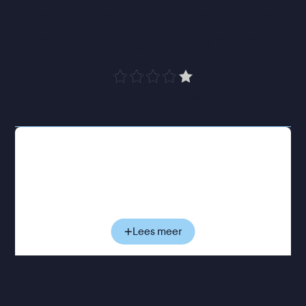
koortsdroom van een film 
met prachtig camerawerk
”
VPRO Cinema
1511: Magellan landt op Malakka, een van de
belangrijkste handels- en religieuze steden in
Maleisië. De tocht van de Portugese
ontdekkingsreiziger is lang en zwaar geweest.
Honger, noodweer en een muitende bemanning
heeft de ambitieuze Magellan getrotseerd. Nu is
Lees meer
het tijd om fortuin te rapen. Wat volgt is een
nietsontziende verovering en rooftocht door de
Maleisische archipel door een man die bezeten is
van de gedachte dat de Aziatische ‘heidenen’