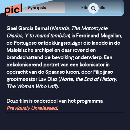
Synopsis
Film Details
Gael García Bernal (
Neruda, The Motorcycle
Diaries, Y tu mamá tambíen
) is Ferdinand Magellan,
de Portugese ontdekkingsreiziger die landde in de
Maleisische archipel en daar rovend en
brandschattend de bevolking onderwierp. Een
dekoloniserend portret van een kolonisator in
opdracht van de Spaanse kroon, door Filipijnse
grootmeester Lav Diaz (
Norte, the End of History,
The Woman Who Left
).
Deze film is onderdeel van het programma
Previously Unreleased
.
“
Een hypnotiserende 