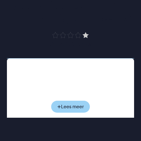
koortsdroom van een film 
met prachtig camerawerk
”
VPRO Cinema
1511: Magellan landt op Malakka, een van de
belangrijkste handels- en religieuze steden in
Maleisië. De tocht van de Portugese
ontdekkingsreiziger is lang en zwaar geweest.
Honger, noodweer en een muitende bemanning
heeft de ambitieuze Magellan getrotseerd. Nu is
Lees meer
het tijd om fortuin te rapen. Wat volgt is een
nietsontziende verovering en rooftocht door de
Maleisische archipel door een man die bezeten is
van de gedachte dat de Aziatische ‘heidenen’