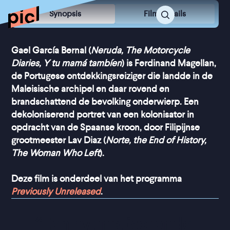
Synopsis
Film Details
Gael García Bernal (
Neruda, The Motorcycle
Diaries, Y tu mamá tambíen
) is Ferdinand Magellan,
de Portugese ontdekkingsreiziger die landde in de
Maleisische archipel en daar rovend en
brandschattend de bevolking onderwierp. Een
dekoloniserend portret van een kolonisator in
opdracht van de Spaanse kroon, door Filipijnse
grootmeester Lav Diaz (
Norte, the End of History,
The Woman Who Left
).
Deze film is onderdeel van het programma
Previously Unreleased
.
“
Een hypnotiserende 