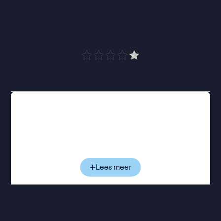
koortsdroom van een film 
met prachtig camerawerk
”
VPRO Cinema
1511: Magellan landt op Malakka, een van de
belangrijkste handels- en religieuze steden in
Maleisië. De tocht van de Portugese
ontdekkingsreiziger is lang en zwaar geweest.
Honger, noodweer en een muitende bemanning
heeft de ambitieuze Magellan getrotseerd. Nu is
Lees meer
het tijd om fortuin te rapen. Wat volgt is een
nietsontziende verovering en rooftocht door de
Maleisische archipel door een man die bezeten is
van de gedachte dat de Aziatische ‘heidenen’