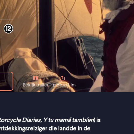
Bekijk trailer
Tip deze film
orcycle Diaries, Y tu mamá tambíen
) is
tdekkingsreiziger die landde in de