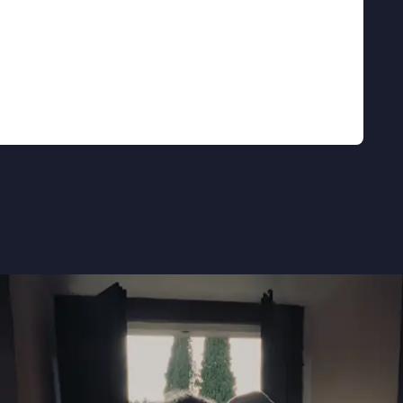
zinnig geworden
Aguirre
speelt de kracht van de
n lange takes op regendruppels en bloemen en
t groen van de jungle.
menale film nooit de kans de held te worden van