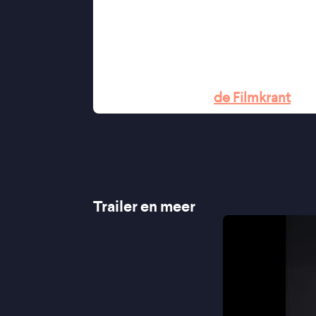
als in Herzogs portret van de waan
natuur een grote rol; Diaz focust i
laat de kijker bijna verdwijnen in he
''Magellaan krijgt in Lav Diaz’ feno
zijn eigen verhaal'' -
de Filmkrant
Trailer en meer