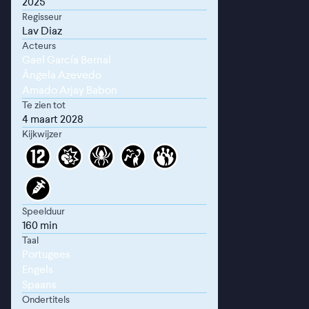
2025
Regisseur
Lav Diaz
Acteurs
Gael García Bernal
Ângela Azevedo
Amado Arjay Babon
Te zien tot
4 maart 2028
Kijkwijzer
Speelduur
160 min
Taal
Portugees
Engels
Spaans
Ondertitels