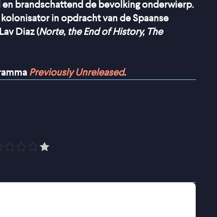
d en brandschattend de bevolking onderwierp.
 kolonisator in opdracht van de Spaanse
Lav Diaz (
Norte, the End of History, The
ogramma
Previously Unreleased
.
 koortsdroom van een film 
tig camerawerk
”
PRO Cinema
 van de belangrijkste handels- en religieuze
Portugese ontdekkingsreiziger is lang en zwaar
muitende bemanning heeft de ambitieuze