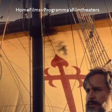
Home
Programma's
Filmtheaters
Films
Meest bekeken
Nieuw
Aanraders
Binnenkort
Alle films