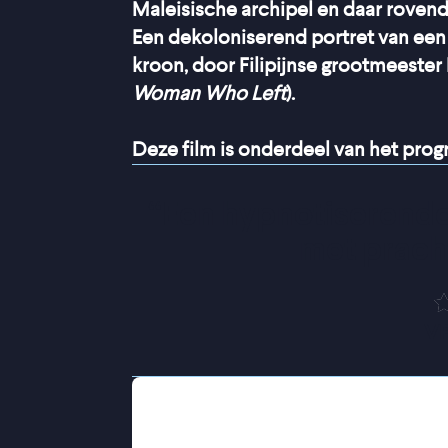
Maleisische archipel en daar roven
Een dekoloniserend portret van een
kroon, door Filipijnse grootmeester 
Woman Who Left
).
Deze film is onderdeel van het pr
“
Een hypnotiserende
met prach
V
1511: Magellan landt op Malakka, een
steden in Maleisië. De tocht van de 
geweest. Honger, noodweer en een 