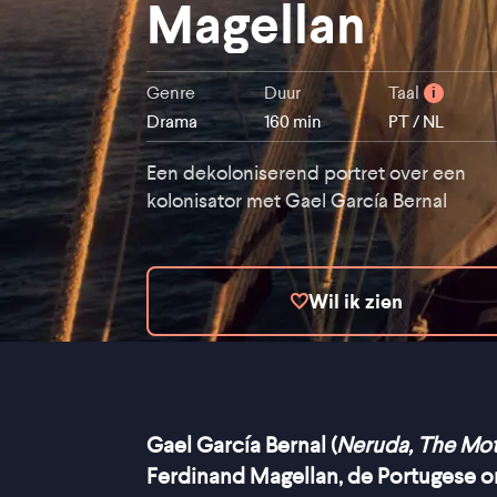
Magellan
Genre
Duur
Taal
i
Drama
160 min
PT / NL
Een dekoloniserend portret over een
kolonisator met Gael García Bernal
Wil ik zien
Gael García Bernal (
Neruda, The Mot
Ferdinand Magellan, de Portugese on