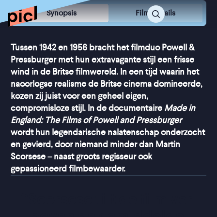
Synopsis
Film Details
Tussen 1942 en 1956 bracht het filmduo Powell &
Pressburger met hun extravagante stijl een frisse
wind in de Britse filmwereld. In een tijd waarin het
naoorlogse realisme de Britse cinema domineerde,
kozen zij juist voor een geheel eigen,
compromisloze stijl. In de documentaire
Made in
England: The Films of Powell and Pressburger
wordt hun legendarische nalatenschap onderzocht
en gevierd, door niemand minder dan Martin
Scorsese – naast groots regisseur ook
gepassioneerd filmbewaarder.
“
Scorsese tilt de film ver 
boven de gemiddelde 