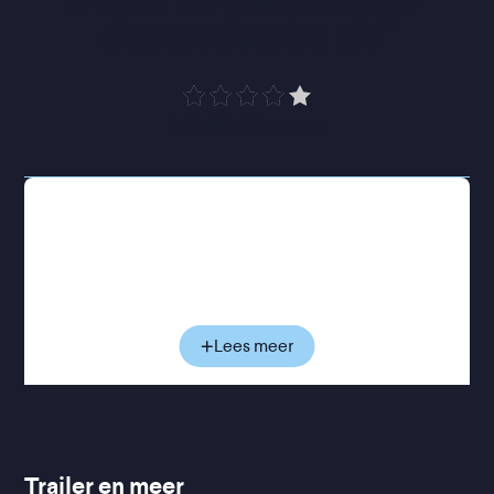
documentaire uit
”
VPRO Cinema
De Hongaars-joodse schrijver en scenarist Emeric
Pressburger ontvluchtte Nazi Duitsland en
belandde in Londen. Hier raakte hij bevriend met
de Britse showman Michael Powelll. Het was de
start van een unieke en productieve
samenwerking, die tot klassiekers leidde als
The
Lees meer
Life and Death of Colonel Blimp
(1943),
Black
Narcissus
(1947) en
The Red Shoes
(1948).
Martin Scorsese, behalve regisseur ook een
gepassioneerd schatbewaarder van de filmkunst,
fungeert in deze documentaire als
Trailer en meer