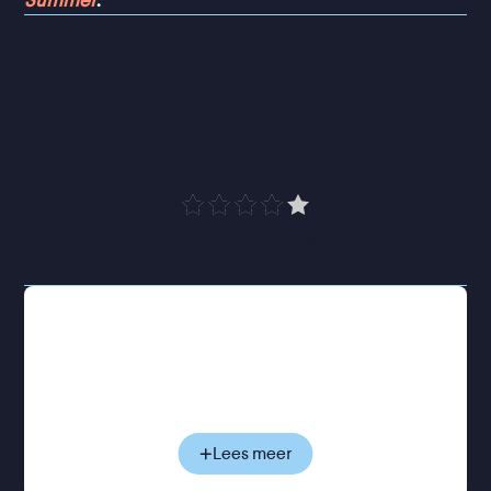
Summer
.
“
Een hartverscheurend, 
humaan portret van een 
moeder
”
VPRO Cinema
Clémence en haar ex Laurent delen al acht jaar
zonder grote problemen de zorg voor hun zoon
Paul. Ze wonen niet meer samen, maar hebben de
opvoeding netjes verdeeld. Voor Clémence was de
scheiding het begin van een reis van
zelfontdekking: ze gaf haar baan als advocaat op
Lees meer
voor een onzeker bestaan als schrijver, zwerft van