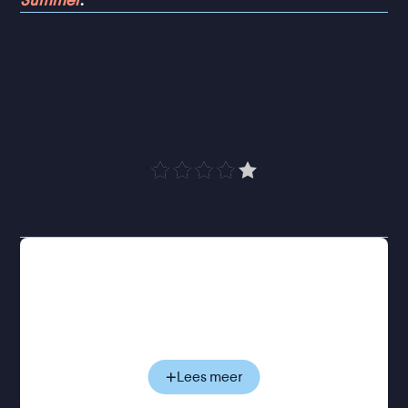
Summer
.
“
Een hartverscheurend, 
humaan portret van een 
moeder
”
VPRO Cinema
Clémence en haar ex Laurent delen al acht jaar
zonder grote problemen de zorg voor hun zoon
Paul. Ze wonen niet meer samen, maar hebben de
opvoeding netjes verdeeld. Voor Clémence was de
scheiding het begin van een reis van
zelfontdekking: ze gaf haar baan als advocaat op
Lees meer
voor een onzeker bestaan als schrijver, zwerft van