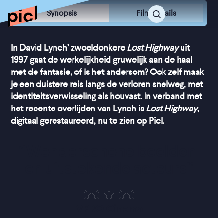
Synopsis
Film Details
In David Lynch’ zwoeldonkere
Lost Highway
uit
1997 gaat de werkelijkheid gruwelijk aan de haal
met de fantasie, of is het andersom? Ook zelf maak
je een duistere reis langs de verloren snelweg, met
identiteitsverwisseling als houvast. In verband met
het recente overlijden van Lynch is
Lost Highway
,
digitaal gerestaureerd, nu te zien op Picl.
“
Wonderschone beelden 
en uitstekende acteurs
”
VPRO Cinema