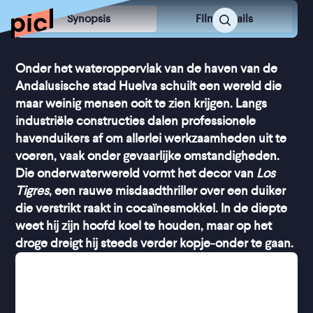
Synopsis
Film Details
Onder het wateroppervlak van de haven van de
Andalusische stad Huelva schuilt een wereld die
maar weinig mensen ooit te zien krijgen. Langs
industriële constructies dalen professionele
havenduikers af om allerlei werkzaamheden uit te
voeren, vaak onder gevaarlijke omstandigheden.
Die onderwaterwereld vormt het decor van
Los
Tigres
, een rauwe misdaadthriller over een duiker
die verstrikt raakt in cocaïnesmokkel. In de diepte
weet hij zijn hoofd koel te houden, maar op het
droge dreigt hij steeds verder kopje-onder te gaan.
De vader van Antonio en Estrella was duiker, en de
zee is al hun hele leven hun wereld. Antonio heeft
dat bestaan van hem overgenomen en staat