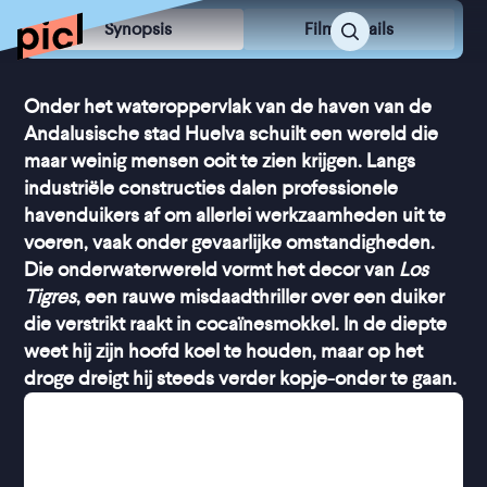
Synopsis
Film Details
Onder het wateroppervlak van de haven van de
Andalusische stad Huelva schuilt een wereld die
maar weinig mensen ooit te zien krijgen. Langs
industriële constructies dalen professionele
havenduikers af om allerlei werkzaamheden uit te
voeren, vaak onder gevaarlijke omstandigheden.
Die onderwaterwereld vormt het decor van
Los
Tigres
, een rauwe misdaadthriller over een duiker
die verstrikt raakt in cocaïnesmokkel. In de diepte
weet hij zijn hoofd koel te houden, maar op het
droge dreigt hij steeds verder kopje-onder te gaan.
De vader van Antonio en Estrella was duiker, en de
zee is al hun hele leven hun wereld. Antonio heeft
dat bestaan van hem overgenomen en staat