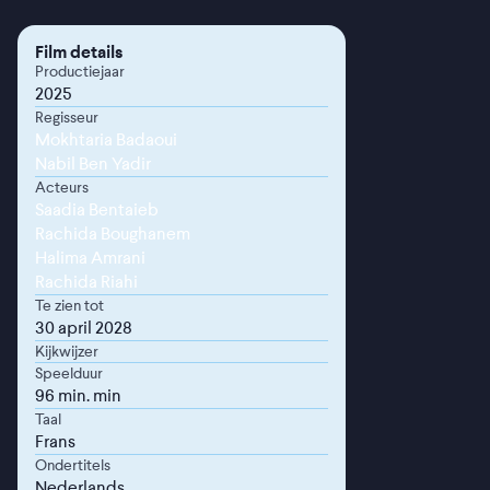
Film details
Productiejaar
2025
Regisseur
Mokhtaria Badaoui
Nabil Ben Yadir
Acteurs
Saadia Bentaieb
Rachida Boughanem
Halima Amrani
Rachida Riahi
Te zien tot
30 april 2028
Kijkwijzer
Speelduur
96 min. min
Taal
Frans
Ondertitels
Nederlands