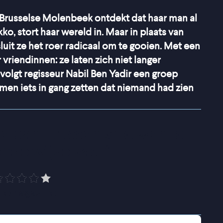
 Brusselse Molenbeek ontdekt dat haar man al
ko, stort haar wereld in. Maar in plaats van
sluit ze het roer radicaal om te gooien. Met een
 vriendinnen: ze laten zich niet langer
volgt regisseur Nabil Ben Yadir een groep
en iets in gang zetten dat niemand had zien
e band tussen vrouwen op 
nde wijze vast
”
nemagazine
elijk was, blijkt een jarenlang verborgen