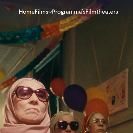
Home
Programma's
Filmtheaters
Films
Meest bekeken
Nieuw
Aanraders
Binnenkort
Alle films