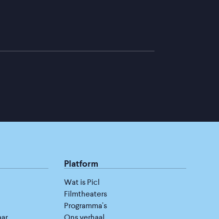
Platform
Wat is Picl
Filmtheaters
Programma's
aar
Ons verhaal