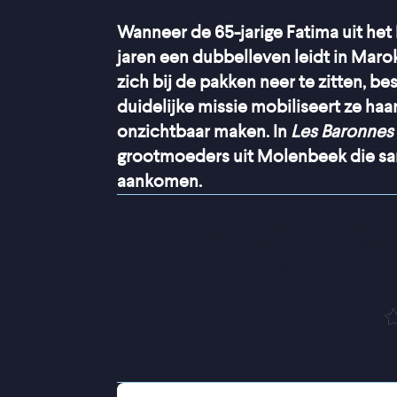
Wanneer de 65-jarige Fatima uit het
jaren een dubbelleven leidt in Marok
zich bij de pakken neer te zitten, be
duidelijke missie mobiliseert ze haar
onzichtbaar maken. In
Les Baronnes
grootmoeders uit Molenbeek die sam
aankomen.
“
Legt de onbreekbar
aangrijpe
Ci
Wat Fatima dacht dat een stabiel huw