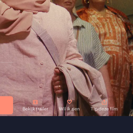
Bekijk trailer
Wil ik zien
Tip deze film