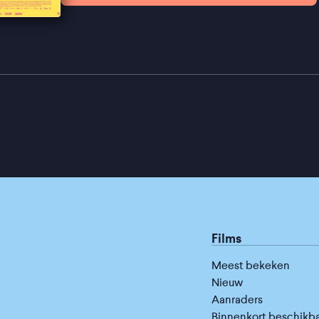
Films
Meest bekeken
Nieuw
Aanraders
Binnenkort beschikb