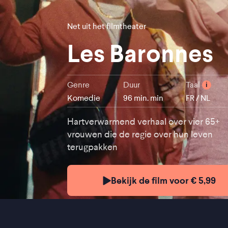
Net uit het filmtheater
Les Baronnes
Genre
Duur
Taal
i
Komedie
96 min. min
FR / NL
Hartverwarmend verhaal over vier 65+
vrouwen die de regie over hun leven
terugpakken
Bekijk de film voor € 5,99