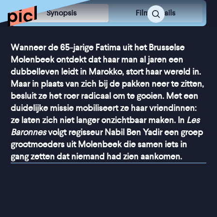
Synopsis
Film Details
Wanneer de 65-jarige Fatima uit het Brusselse
Molenbeek ontdekt dat haar man al jaren een
dubbelleven leidt in Marokko, stort haar wereld in.
Maar in plaats van zich bij de pakken neer te zitten,
besluit ze het roer radicaal om te gooien. Met een
duidelijke missie mobiliseert ze haar vriendinnen:
ze laten zich niet langer onzichtbaar maken. In
Les
Baronnes
volgt regisseur Nabil Ben Yadir een groep
grootmoeders uit Molenbeek die samen iets in
gang zetten dat niemand had zien aankomen.
“
Legt de onbreekbare band 
tussen vrouwen op 