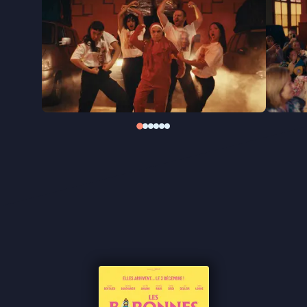
Zestien jaar na
Les Barons
, waarin Nabil Ben Yadir
het leven van jonge mannen in Molenbeek centraal
stelde, verschuift hij in
Les Baronnes
het
perspectief naar een nieuwe generatie: hun
(groot)moeders. Met humor, tederheid en een
vleugje magisch realisme viert de film de kracht van
solidariteit en vrouwelijke emancipatie, en laat hij
zien dat het nooit te laat is om opnieuw te
beginnen.
"Origineel, aandoenlijk en nodig"
★★★
BRUZZ
"Charmante ode aan de moeders van Molenbeek" -
Cinenews
"Cinema over en door moeders" - De Tijd