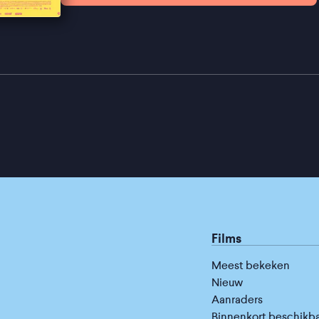
Films
Meest bekeken
Nieuw
Aanraders
Binnenkort beschikb