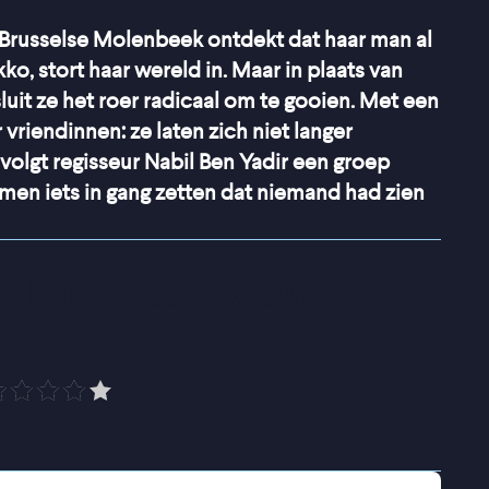
 Brusselse Molenbeek ontdekt dat haar man al
ko, stort haar wereld in. Maar in plaats van
sluit ze het roer radicaal om te gooien. Met een
 vriendinnen: ze laten zich niet langer
volgt regisseur Nabil Ben Yadir een groep
en iets in gang zetten dat niemand had zien
e band tussen vrouwen op 
nde wijze vast
”
nemagazine
elijk was, blijkt een jarenlang verborgen