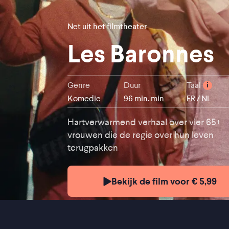
Net uit het filmtheater
Les Baronnes
Genre
Duur
Taal
i
Komedie
96 min. min
FR / NL
Hartverwarmend verhaal over vier 65+
vrouwen die de regie over hun leven
terugpakken
Bekijk de film voor € 5,99