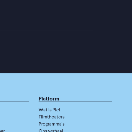
Platform
Wat is Picl
Filmtheaters
Programma's
aar
Ons verhaal