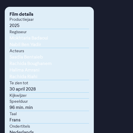
Film details
Productiejaar
2025
Regisseur
Mokhtaria Badaoui
Nabil Ben Yadir
Acteurs
Saadia Bentaieb
Rachida Boughanem
Halima Amrani
Rachida Riahi
Te zien tot
30 april 2028
Kijkwijzer
Speelduur
96 min. min
Taal
Frans
Ondertitels
Nederlands