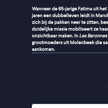
Wanneer de 65-jarige Fatima uit het
jaren een dubbelleven leidt in Marok
zich bij de pakken neer te zitten, be
duidelijke missie mobiliseert ze haar
onzichtbaar maken. In
Les Baronnes
grootmoeders uit Molenbeek die sam
aankomen.
“
Legt de onbreekbar
aangrijpe
Ci
Wat Fatima dacht dat een stabiel huw