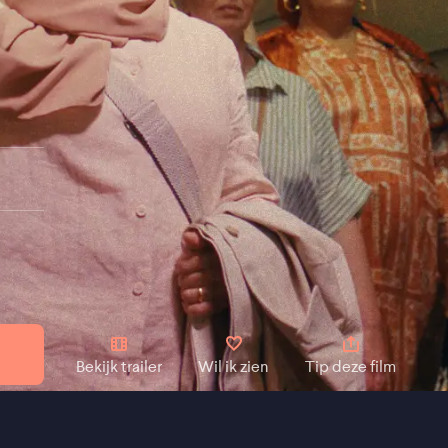
Bekijk trailer
Wil ik zien
Tip deze film