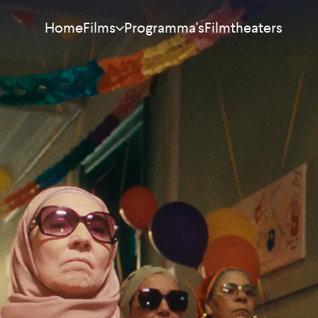
Home
Programma's
Filmtheaters
Films
Meest bekeken
Nieuw
Aanraders
Binnenkort
Alle films