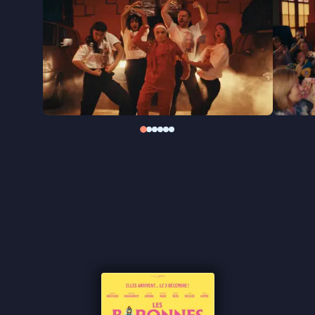
Zestien jaar na
Les Barons
, waarin Nabil Ben Yadir
het leven van jonge mannen in Molenbeek centraal
stelde, verschuift hij in
Les Baronnes
het
perspectief naar een nieuwe generatie: hun
(groot)moeders. Met humor, tederheid en een
vleugje magisch realisme viert de film de kracht van
solidariteit en vrouwelijke emancipatie, en laat hij
zien dat het nooit te laat is om opnieuw te
beginnen.
"Origineel, aandoenlijk en nodig"
★★★
BRUZZ
"Charmante ode aan de moeders van Molenbeek" -
Cinenews
"Cinema over en door moeders" - De Tijd