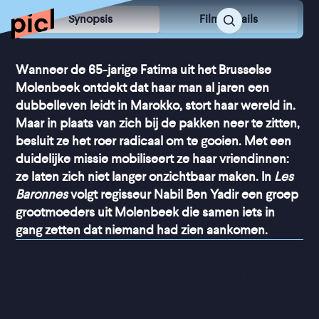
Synopsis
Film Details
Wanneer de 65-jarige Fatima uit het Brusselse
Molenbeek ontdekt dat haar man al jaren een
dubbelleven leidt in Marokko, stort haar wereld in.
Maar in plaats van zich bij de pakken neer te zitten,
besluit ze het roer radicaal om te gooien. Met een
duidelijke missie mobiliseert ze haar vriendinnen:
ze laten zich niet langer onzichtbaar maken. In
Les
Baronnes
volgt regisseur Nabil Ben Yadir een groep
grootmoeders uit Molenbeek die samen iets in
gang zetten dat niemand had zien aankomen.
“
Legt de onbreekbare band 
tussen vrouwen op 