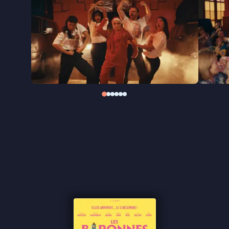
Zestien jaar na
Les Barons
, waarin Nabil Ben Yadir
het leven van jonge mannen in Molenbeek centraal
stelde, verschuift hij in
Les Baronnes
het
perspectief naar een nieuwe generatie: hun
(groot)moeders. Met humor, tederheid en een
vleugje magisch realisme viert de film de kracht van
solidariteit en vrouwelijke emancipatie, en laat hij
zien dat het nooit te laat is om opnieuw te
beginnen.
"Origineel, aandoenlijk en nodig"
★★★
BRUZZ
"Charmante ode aan de moeders van Molenbeek" -
Cinenews
"Cinema over en door moeders" - De Tijd