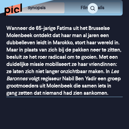
Synopsis
Film Details
Wanneer de 65-jarige Fatima uit het Brusselse
Molenbeek ontdekt dat haar man al jaren een
dubbelleven leidt in Marokko, stort haar wereld in.
Maar in plaats van zich bij de pakken neer te zitten,
besluit ze het roer radicaal om te gooien. Met een
duidelijke missie mobiliseert ze haar vriendinnen:
ze laten zich niet langer onzichtbaar maken. In
Les
Baronnes
volgt regisseur Nabil Ben Yadir een groep
grootmoeders uit Molenbeek die samen iets in
gang zetten dat niemand had zien aankomen.
“
Legt de onbreekbare band 
tussen vrouwen op 