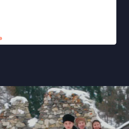
 fraai samen'' ★★★★ de Volkskrant
uut'' ★★★★ Trouw
irrationaliteit vormkrijgt in een geïsoleerde
e