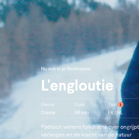
Nu ook in je filmtheater
L'engloutie
Genre
Duur
Taal
i
Drama
98 min
FR / NL
Poëtisch winters folkdrama over ongrijp
verlangen en de kracht van de natuur