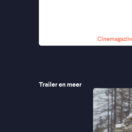
een natuur die zich niet laat kennen.
''Het feitelijke en irrationele gaan
''Een hypnotiserend speelfilmdeb
''De film toont hoe mythevorming en 
leefomgeving''★★★½
Cinemagazin
Trailer en meer