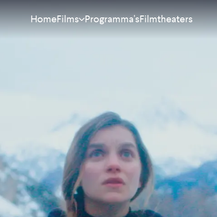
Home
Programma's
Filmtheaters
Films
Meest bekeken
Nieuw
Aanraders
Binnenkort
Alle films