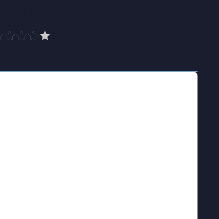
g over rede, mythe en natuur
”
PRO Cinema
oeding zorgen voor een groeiende afstand
gemeenschap, geïsoleerd en opgeslokt door
 liever vast aan haar eigen regels en
een jonge dorpsbewoner meesleurt, lijkt ook
 te worden opgeslokt. Wat begint als een
ering, verschuift geleidelijk naar iets anders.
 angst en fascinatie voor het landschap steeds
 maakte eerder naam als documentairemaker
e films.
L’engloutie
is haar speelfilmdebuut:
s folkdrama dat de mens plaatst tegenover