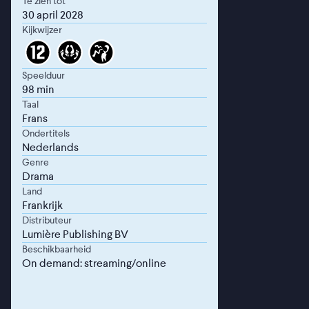
Te zien tot
30 april 2028
Kijkwijzer
Speelduur
98 min
Taal
Frans
Ondertitels
Nederlands
Genre
Drama
Land
Frankrijk
Distributeur
Lumière Publishing BV
Beschikbaarheid
On demand: streaming/online