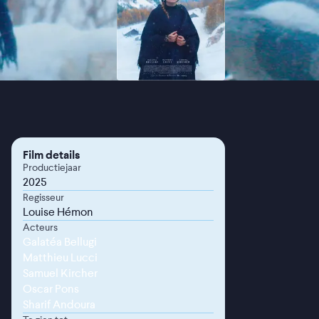
Film details
Productiejaar
2025
Regisseur
Louise Hémon
Acteurs
Galatéa Bellugi
Matthieu Lucci
Samuel Kircher
Oscar Pons
Sharif Andoura