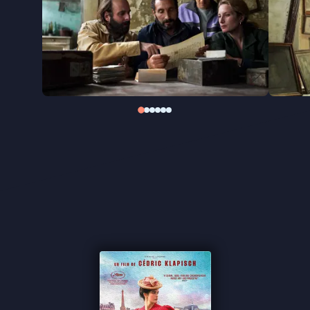
die tegelijk persoonlijk en universeel aanvoelt: een
film over familie, kunst, en de kleuren van de tijd.
"Verrassend aangenaam kijkavontuur over familie,
liefde, ambities en kunst" -
de Filmkrant
"Sympathieke feelgoodfilm" ★★★½
FilmTotaal