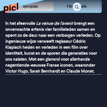
Synopsis
Film Details
In het sfeervolle
La venue de l’avenir
brengt een
onverwachte erfenis vier familieleden samen en
opent zo de deur naar een verborgen verleden. Op
ingenieuze wijze verweeft regisseur Cédric
Klapisch heden en verleden in een film over
identiteit, kunst en de sporen die generaties voor
ons nalaten. Met een glansrol voor allerhande
negentiende-eeuwse Franse iconen, waaronder
Victor Hugo, Sarah Bernhardt en Claude Monet.
“
Springt ingenieus heen en 
weer in de Franse 
geschiedenis
”