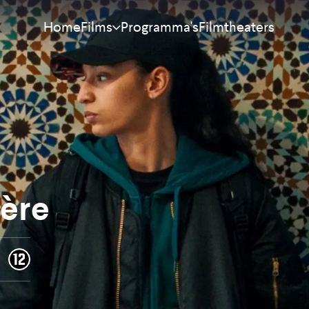
Home
Programma's
Filmtheaters
Films
Meest bekeken
Nieuw
Aanraders
Binnenkort
ière
Alle films