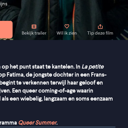
ijns
Bekijk trailer
Wil ik zien
Tip deze film
 op het punt staat te kantelen. In
La petite
 op Fatima, de jongste dochter in een Frans-
t begint te verkennen terwijl haar geloof en
jven. Een queer coming-of-age waarin
 als een wiebelig, langzaam en soms eenzaam
ogramma
Queer Summer
.