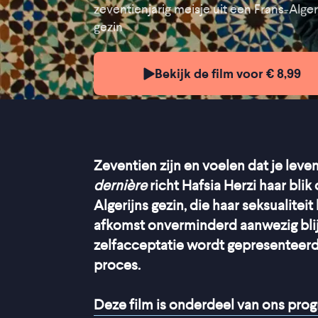
zeventienjarig meisje uit een Frans-Alger
gezin
Bekijk de film voor € 8,99
Zeventien zijn en voelen dat je leven
dernière
richt Hafsia Herzi haar blik
Algerijns gezin, die haar seksualitei
afkomst onverminderd aanwezig bli
zelfacceptatie wordt gepresenteerd
proces.
Deze film is onderdeel van ons pr