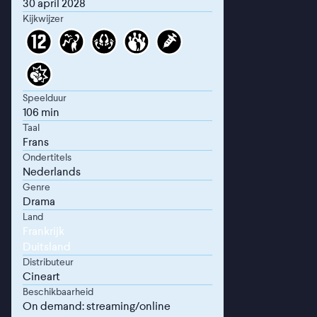
30 april 2028
Kijkwijzer
Speelduur
106 min
Taal
Frans
Ondertitels
Nederlands
Genre
Drama
Land
Frankrijk
Duitsland
Distributeur
Cineart
Beschikbaarheid
On demand: streaming/online