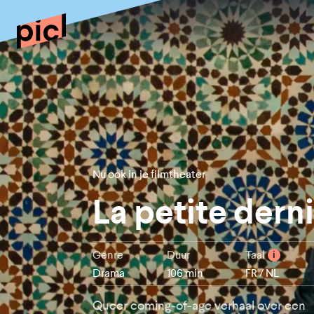
Nu ook in je filmtheater
La petite dern
Genre
Duur
Taal
i
Drama
106 min
FR / NL
Queer coming-of-age verhaal over een