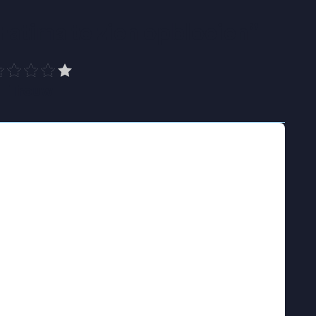
Fatima te zien opbloeien
”
Trouw
sterk normatief gezin. De verwachtingen over
ig ruimte voor afwijking. In haar laatste jaar
tien, begint ze haar seksualiteit te
ezoekt ze ’s avonds bars en
heiden van haar dagelijkse leven thuis. De
biedt houvast, maar werkt ook verstikkend.
Fatima’s zoektocht naar zichzelf, en hoe ze
ar familie en geloof, tot een ontmoeting haar
t.
ia Herzi wat het betekent om queer te zijn