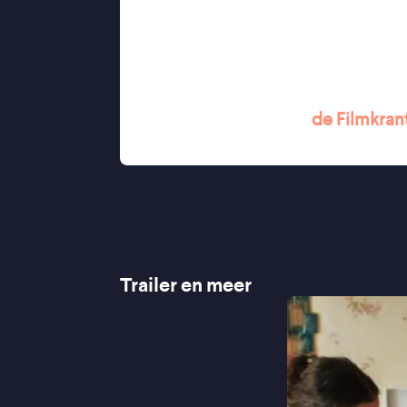
binnen een Algerijns-Franse context,
verwachtingen zwaar wegen. Tegelijke
die leert leven met verlangens die
''
Innemende coming of age met prik
"Bijzonder tedere film'' -
de Filmkran
''A discerning drama of queer Mus
Trailer en meer