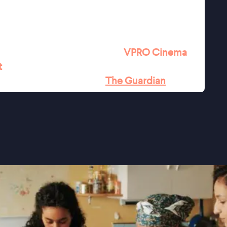
 waar geloof, familie en sociale
rtijd blijft de film herkenbaar voor iedereen
 botsen met de verwachtingen van de omgeving.
kelende sexy scènes
''
★★★
VPRO Cinema
t
lim coming-of-age'' ★★★
The Guardian