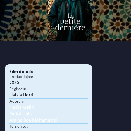
Film details
Productiejaar
2025
Regisseur
Hafsia Herzi
Acteurs
Nadia Melliti
Park Ji-min
Amina Ben Mohammed
Te zien tot