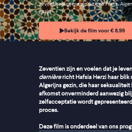
zeventienjarig meisje uit een Frans-Alger
gezin
Bekijk de film voor € 8,99
Zeventien zijn en voelen dat je leven
dernière
richt Hafsia Herzi haar blik
Algerijns gezin, die haar seksualitei
afkomst onverminderd aanwezig bli
zelfacceptatie wordt gepresenteerd
proces.
Deze film is onderdeel van ons pr