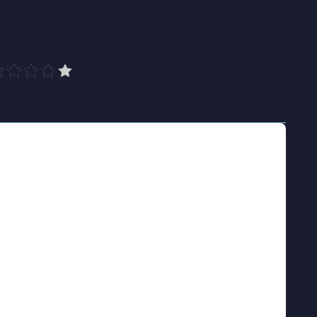
Fatima te zien opbloeien
”
Trouw
sterk normatief gezin. De verwachtingen over
ig ruimte voor afwijking. In haar laatste jaar
tien, begint ze haar seksualiteit te
ezoekt ze ’s avonds bars en
heiden van haar dagelijkse leven thuis. De
biedt houvast, maar werkt ook verstikkend.
Fatima’s zoektocht naar zichzelf, en hoe ze
ar familie en geloof, tot een ontmoeting haar
t.
ia Herzi wat het betekent om queer te zijn