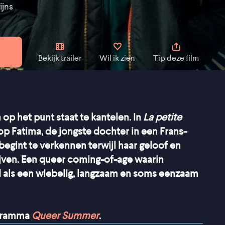
ijns
Bekijk trailer
Wil ik zien
Tip deze film
 op het punt staat te kantelen. In
La petite
 op Fatima, de jongste dochter in een Frans-
t begint te verkennen terwijl haar geloof en
jven. Een queer coming-of-age waarin
 als een wiebelig, langzaam en soms eenzaam
ogramma
Queer Summer
.