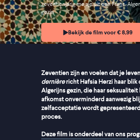
zeventienjarig meisje uit een Frans-Alger
gezin
Bekijk de film voor € 8,99
Zeventien zijn en voelen dat je leven
dernière
richt Hafsia Herzi haar blik
Algerijns gezin, die haar seksualitei
afkomst onverminderd aanwezig bli
zelfacceptatie wordt gepresenteerd
proces.
Deze film is onderdeel van ons pr