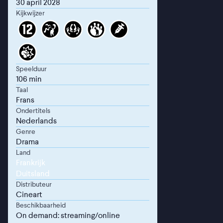
30 april 2028
Kijkwijzer
Speelduur
106 min
Taal
Frans
Ondertitels
Nederlands
Genre
Drama
Land
Frankrijk
Duitsland
Distributeur
Cineart
Beschikbaarheid
On demand: streaming/online