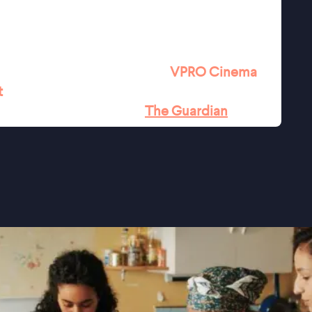
 waar geloof, familie en sociale
rtijd blijft de film herkenbaar voor iedereen
 botsen met de verwachtingen van de omgeving.
kelende sexy scènes
''
★★★
VPRO Cinema
t
lim coming-of-age'' ★★★
The Guardian