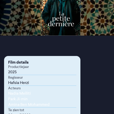
Film details
Productiejaar
2025
Regisseur
Hafsia Herzi
Acteurs
Nadia Melliti
Park Ji-min
Amina Ben Mohammed
Te zien tot