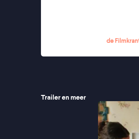
binnen een Algerijns-Franse context,
verwachtingen zwaar wegen. Tegelijke
die leert leven met verlangens die
''
Innemende coming of age met prik
"Bijzonder tedere film'' -
de Filmkran
''A discerning drama of queer Mus
Trailer en meer