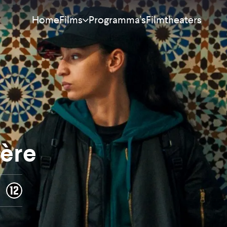
Home
Programma's
Filmtheaters
Films
Meest bekeken
Nieuw
Aanraders
Binnenkort
ière
Alle films