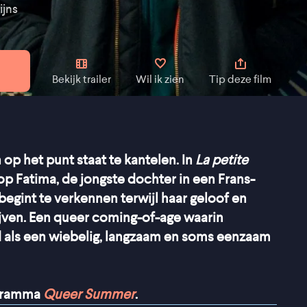
ijns
Bekijk trailer
Wil ik zien
Tip deze film
 op het punt staat te kantelen. In
La petite
 op Fatima, de jongste dochter in een Frans-
t begint te verkennen terwijl haar geloof en
jven. Een queer coming-of-age waarin
 als een wiebelig, langzaam en soms eenzaam
ogramma
Queer Summer
.