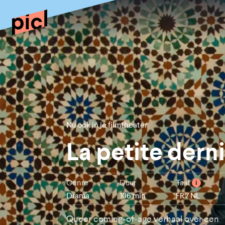
Nu ook in je filmtheater
La petite dern
Genre
Duur
Taal
i
Drama
106 min
FR / NL
Queer coming-of-age verhaal over een