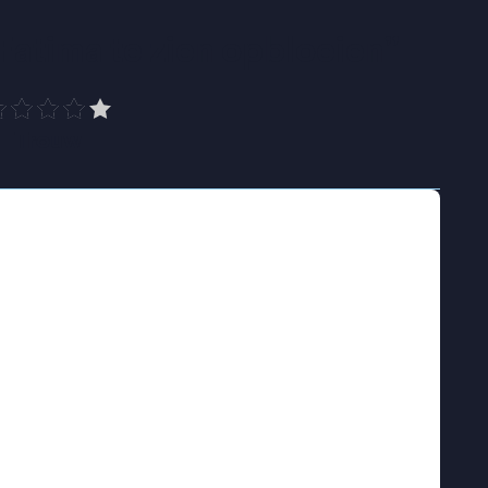
Fatima te zien opbloeien
”
Trouw
sterk normatief gezin. De verwachtingen over
ig ruimte voor afwijking. In haar laatste jaar
tien, begint ze haar seksualiteit te
ezoekt ze ’s avonds bars en
heiden van haar dagelijkse leven thuis. De
biedt houvast, maar werkt ook verstikkend.
Fatima’s zoektocht naar zichzelf, en hoe ze
ar familie en geloof, tot een ontmoeting haar
t.
ia Herzi wat het betekent om queer te zijn