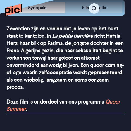
Synopsis
Film Details
Zeventien zijn en voelen dat je leven op het punt
staat te kantelen. In
La petite dernière
richt Hafsia
Herzi haar blik op Fatima, de jongste dochter in een
Frans-Algerijns gezin, die haar seksualiteit begint te
verkennen terwijl haar geloof en afkomst
onverminderd aanwezig blijven. Een queer coming-
of-age waarin zelfacceptatie wordt gepresenteerd
als een wiebelig, langzaam en soms eenzaam
proces.
Deze film is onderdeel van ons programma
Queer
Summer
.
“
Het is ontroerend Fatima 