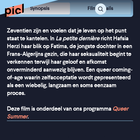
Synopsis
Film Details
Zeventien zijn en voelen dat je leven op het punt
staat te kantelen. In
La petite dernière
richt Hafsia
Herzi haar blik op Fatima, de jongste dochter in een
Frans-Algerijns gezin, die haar seksualiteit begint te
verkennen terwijl haar geloof en afkomst
onverminderd aanwezig blijven. Een queer coming-
of-age waarin zelfacceptatie wordt gepresenteerd
als een wiebelig, langzaam en soms eenzaam
proces.
Deze film is onderdeel van ons programma
Queer
Summer
.
“
Het is ontroerend Fatima 